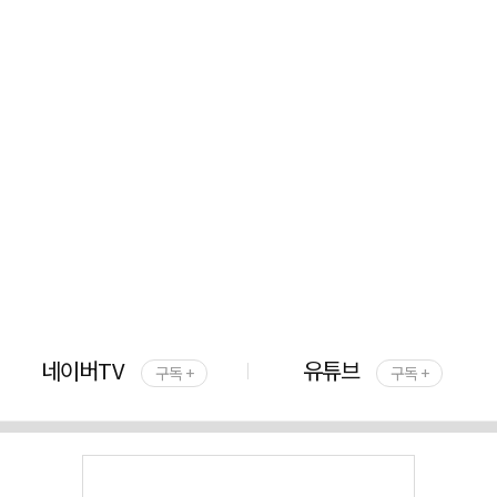
네이버TV
유튜브
구독 +
구독 +