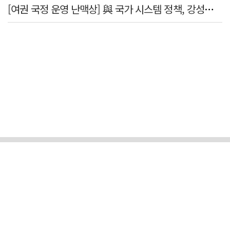
[여권 국정 운영 난맥상] 與 국가 시스템 정책, 강성층 결집에 의존