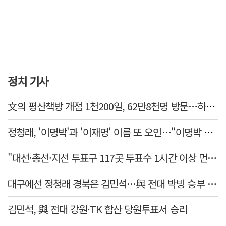
정치 기사
文의 평산책방 개점 1천200일, 62만8천명 방문…하루 평균 500명↑
정청래, '이명박'과 '이재명' 이름 또 오인…"이명박 대통령 임기안에 반도체 제품 출시"
"대선·총선·지선 투표구 117곳 투표수 1시간 이상 먼저 입력"
대구에선 정청래 경북은 김민석…與 전대 박빙 승부 이어간다
김민석, 與 전대 강원·TK 합산 당원투표서 승리