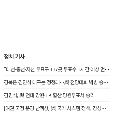
정치 기사
"대선·총선·지선 투표구 117곳 투표수 1시간 이상 먼저 입력"
경북은 김민석 대구는 정청래…與 전당대회 박빙 승부 이어간다
김민석, 與 전대 강원·TK 합산 당원투표서 승리
[여권 국정 운영 난맥상] 與 국가 시스템 정책, 강성층 결집에 의존