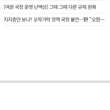
[여권 국정 운영 난맥상] 그때 그때 다른 규제 완화
지지층만 보나? 오락가락 정책 국정 불안…野 "오합지졸"