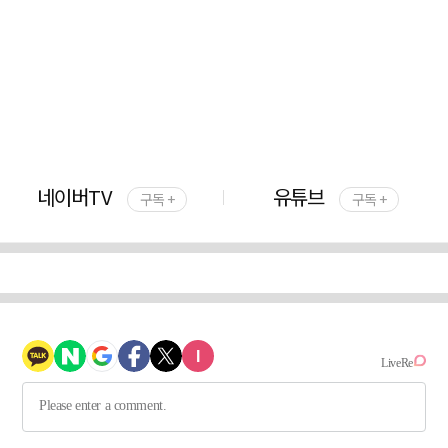
네이버TV
유튜브
구독 +
구독 +