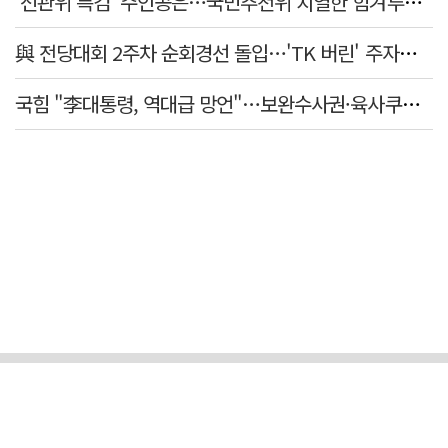
'선관위 특검' 주인공은…국민추천위 치열한 힘겨루기 나설 듯
與 전당대회 2주차 순회경선 돌입…'TK 버린' 주자들 향배는?
국힘 "李대통령, 역대급 망언"…보완수사권·육사쿠데타·세제개편안·ETF '맹공'