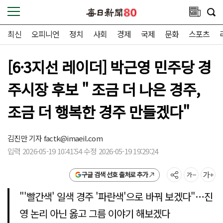
최신
오피니언
정치
사회
경제
국제
문화
스포츠
[6·3지선 레이더] 박근영 민주당 경
주시장 후보 " 조금 더 나은 경주,
조금 더 행복한 경주 만들겠다"
김진만 기자
factk@imaeil.com
입력 2026-05-19 10:41:54 수정 2026-05-19 19:29:24
구글 검색 선호 출처로 추가
"'빨간색' 일색 경주 '파란색'으로 바꿔 보겠다"…진
영 논리 아닌 옳고 그름 이야기 해보겠다