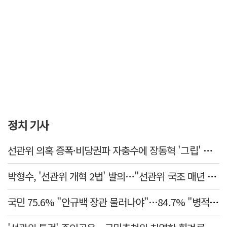
정치 기사
선관위 의혹 증폭·비당권파 자충수에 장동혁 '그립' 더 강해졌다
박형수, '선관위 개혁 2법' 발의…"선관위 국조 매년 실시"
국민 75.6% "안규백 장관 물러나야"…84.7% "병적기록부 공개해야"