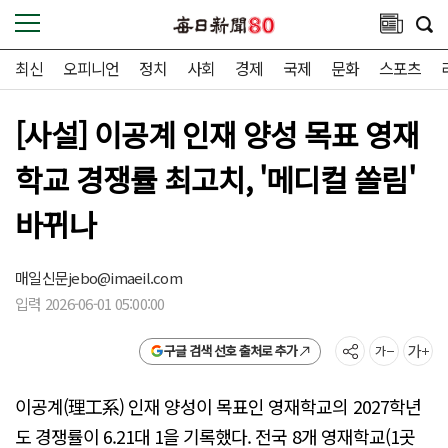
최신
오피니언
정치
사회
경제
국제
문화
스포츠
[사설] 이공계 인재 양성 목표 영재
학교 경쟁률 최고치, '메디컬 쏠림'
바뀌나
매일신문
jebo@imaeil.com
입력 2026-06-01 05:00:00
구글 검색 선호 출처로 추가
이공계(理工系) 인재 양성이 목표인 영재학교의 2027학년
도 경쟁률이 6.21대 1을 기록했다. 전국 8개 영재학교(1곳