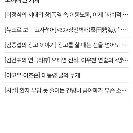
[이정식의 시대의 창]폭염 속 이동노동, 이제 '사회적 위험 관리'로 전환할 때
[뉴스로 보는 고사성어]<32>상전벽해(桑田碧海), "뽕나무밭이 푸른 바다가 되었다."
[김종섭의 광고 이야기] 광고를 할 때는 선을 넘어도 좋습니다.
[김건표의 연극리뷰] 오태영 신작, 이우천 연출의 <양은 양순하다>"국민을 온순한 양으로 길들이는 전체주의적 정치의 알레고리"
[야고부-이호준] 대통령 말의 무게
[사설] 환자 부담 못 줄이는 간병비 급여화가 무슨 소용인가