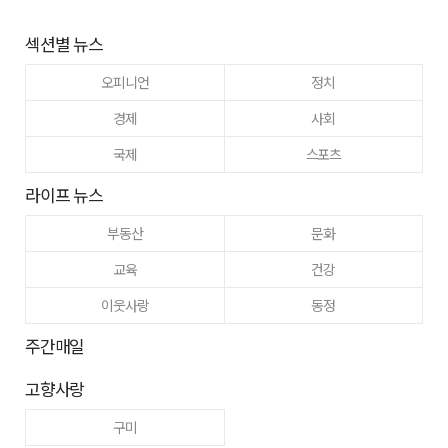
섹션별 뉴스
오피니언
정치
경제
사회
국제
스포츠
라이프 뉴스
부동산
문화
교육
건강
이웃사랑
동정
주간매일
고향사랑
구미