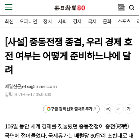
최신
오피니언
정치
사회
경제
국제
문화
스포츠
[사설] 중동전쟁 종결, 우리 경제 호
전 여부는 어떻게 준비하느냐에 달
려
매일신문
jebo@imaeil.com
입력 2026-06-17 05:00:00
구글 검색 선호 출처로 추가
106일 동안 세계 경제를 짓눌렀던 중동전쟁이 종전(終戰)
국면에 접어들었다. 국제유가는 배럴당 80달러 초반대로 내