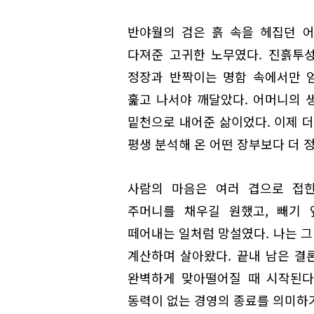
반야월의 검은 흙 속을 헤집던 
다져준 고귀한 노무였다. 진흙투
정장과 반짝이는 명함 속에서만 
훑고 나서야 깨달았다. 어머니의 
밑천으로 내어준 삶이었다. 이제 더
평생 분석해 온 어떤 장부보다 더 
사람의 마음은 여러 겹으로 접힌
주머니를 채우길 원했고, 빼기 
떼어내는 일처럼 망설였다. 나는 
계산하며 살아왔다. 끝내 남은 결
완벽하게 맞아떨어질 때 시작된다
동력이 없는 경영의 종료를 의미하