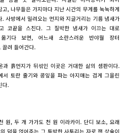
감고, 나무들은 가지마다 지난 시간의 무게를 눅눅하게
다. 사방에서 밀려오는 먼지와 지글거리는 기름 냄새가
고 코끝을 스친다. 그 질박한 냄새가 이끄는 대로
 옮기다 보면, 어느새 소란스러운 반야월 장터
 끌려 들어간다.
온과 흙먼지가 뒤섞인 이곳은 거대한 삶의 셈판이다.
에서 토란 줄기와 콩잎을 파는 아지매는 검게 그을린
친다.
천 원, 두 개 가가도 천 원 이라카이. 단디 보소, 요래
정의 덤을 얹어주는 그 투박한 사투리는 자로 잰 상술이