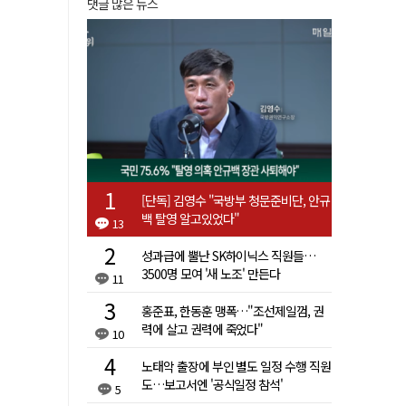
댓글 많은 뉴스
[단독] 김영수 "국방부 청문준비단, 안규
백 탈영 알고있었다"
13
성과급에 뿔난 SK하이닉스 직원들…
3500명 모여 '새 노조' 만든다
11
홍준표, 한동훈 맹폭…"조선제일껌, 권
력에 살고 권력에 죽었다"
10
노태악 출장에 부인 별도 일정 수행 직원
도…보고서엔 '공식일정 참석'
5