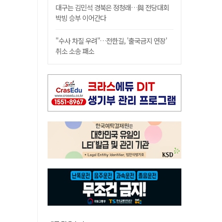
대구는 김민석 경북은 정청래…與 전당대회
박빙 승부 이어간다
"수사 차질 우려"…전한길, '출국금지 연장'
취소 소송 패소