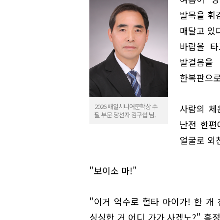
발목을 휘
매달고 있
바람을 타
발걸음을
한복판으로
2026 매일시니어문학상 수
사람의 체
필 부문 당선자 김구섭 님.
난전 한편
얼굴로 외
"보이소 마!"
"이거 억수로 헐타 아이가! 한 개 
싱싱한 거 어디 가가 사겠노?" 흥