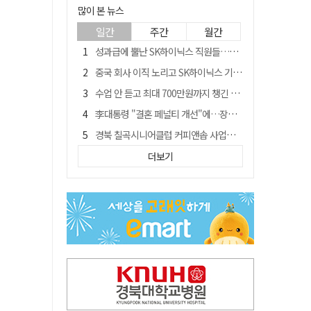
많이 본 뉴스
일간
주간
월간
성과급에 뿔난 SK하이닉스 직원들…3500명 모여 '새 노조' 만든다
중국 회사 이직 노리고 SK하이닉스 기밀 빼돌려…결국 실형
수업 안 듣고 최대 700만원까지 챙긴 포항 A대학 '유령 선수' 등 무더기 송치
李대통령 "결혼 페널티 개선"에…장동혁 "그 페널티 만든 게 이 정권"
경북 칠곡시니어클럽 커피앤솝 사업단…자개소품 만들기 문화체험 운영
치매노인 예금 수천만원 체크카드 이용해 빼돌린 70대 간병인, 집행유예
더보기
트럼프 만난 손현보 목사…"현재 자유대한민국 여러 면에서 어려움"
지지층만 보나? 오락가락 정책 국정 불안…野 "오합지졸"
신축 줄고 리모델링 뜨자…건설업계, 로봇·모듈러로 방향 튼다
칠곡 알뜰 만남의주유소…경북 최초 '착하디착한 주유소' 선정