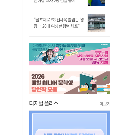
린이집 교사 2명 검찰 송치
"골프채로 YG 신사옥 출입문 '쾅
쾅'…20대 여성 현행범 체포"
디지털 플러스
더보기