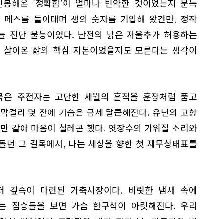
신봉해온 '정확함'이 얼마나 빈약한 것이었는지 문득
 메스를 들이대며 생의 숫자를 기입해 왔건만, 정작
 늘 진단 불능이었다. 난전의 낡은 저울추가 허용하는
고 살아온 삶의 핵심 자본이었을지도 모른다는 생각이
묵은 주전자는 고단한 세월의 흔적을 훈장처럼 품고
과 막걸리 몇 잔에 가슴은 금세 달큰해진다. 유년의 고향
만 같아 마음이 설레곤 했다. 엿장수의 가위질 소리와
돌던 그 길목에서, 나는 세상을 향한 첫 재무상태표를
터 깊숙이 마련된 가축시장이다. 비릿한 냄새 속에
는 짐승들을 보면 가슴 한구석이 아릿해진다. 우리