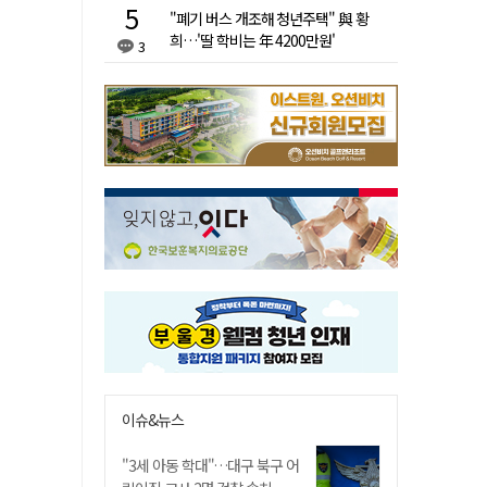
"폐기 버스 개조해 청년주택" 與 황
희…'딸 학비는 年 4200만원'
3
이슈&뉴스
"3세 아동 학대"…대구 북구 어