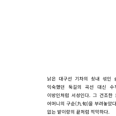
낡은 대구선 기차의 쇳내 섞인 
익숙했던 둑길의 곡선 대신 수
이방인처럼 서성인다. 그 건조한 
어머니의 구순(九旬)을 부려놓았다.
없는 밭이랑의 끝처럼 적막하다.