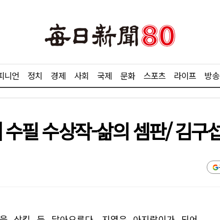
피니언
정치
경제
사회
국제
문화
스포츠
라이프
방송
] 수필 수상작-삶의 셈판/ 김구
을 삼킬 듯 달아오른다. 지열은 아지랑이가 되어