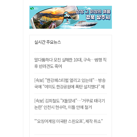
실시간 주요뉴스
말다툼하다 모친 살해한 10대, 구속…범행 직
후 반려견도 죽여
[속보] "한강페스티벌 열리고 있는데"…방송
국에 "여의도 한강공원에 폭탄 설치했다" 제
보
[속보] 김희철도 "X돌았네"…'거꾸로 태극기
논란' 인천시 현수막, 이틀 만에 철거
"'오징어게임 미국판 스핀오프', 제작 취소"