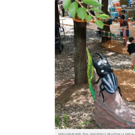
예천곤충축제를 찾은 관람객들이 행사장에서 체험놀이