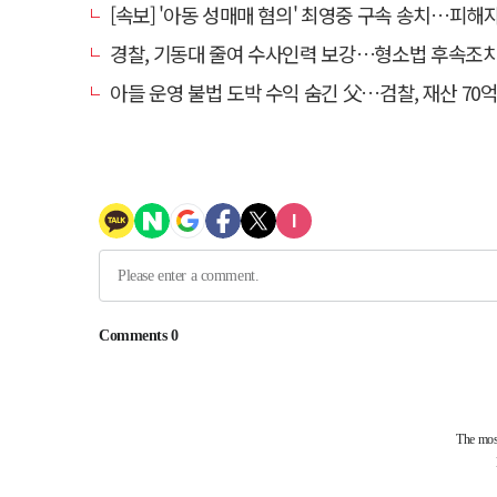
[속보] '아동 성매매 혐의' 최영중 구속 송치…피해자 1명 더
경찰, 기동대 줄여 수사인력 보강…형소법 후속조
아들 운영 불법 도박 수익 숨긴 父…검찰, 재산 70