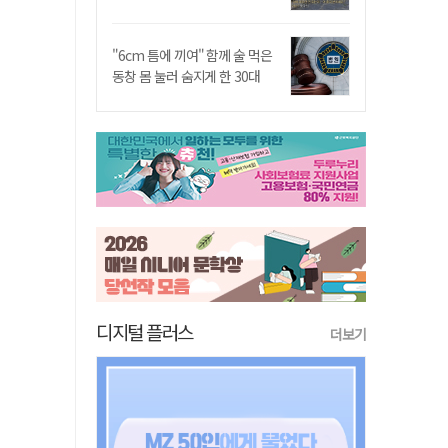
"6cm 틈에 끼여" 함께 술 먹은
동창 몸 눌러 숨지게 한 30대
디지털 플러스
더보기