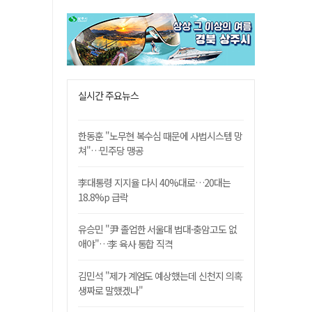
실시간 주요뉴스
한동훈 "노무현 복수심 때문에 사법시스템 망
쳐"…민주당 맹공
李대통령 지지율 다시 40%대로…20대는
18.8%p 급락
유승민 "尹 졸업한 서울대 법대·충암고도 없
애야"…李 육사 통합 직격
김민석 "제가 계엄도 예상했는데 신천지 의혹
생짜로 말했겠나"