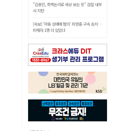
"김용민, 흑백논리로 세상 보는 듯" 검찰 내부
서 지탄
[속보] '아동 성매매 혐의' 최영중 구속 송치…
피해자 1명 더 있었다