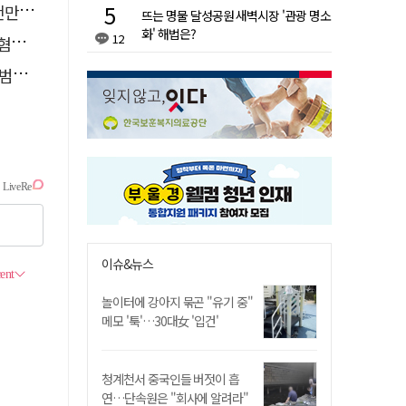
 기각
뜨는 명물 달성공원 새벽시장 '관광 명소
화' 해법은?
12
제외
기는
이슈&뉴스
놀이터에 강아지 묶곤 "유기 중"
메모 '툭'…30대女 '입건'
청계천서 중국인들 버젓이 흡
연…단속원은 "회사에 알려라"