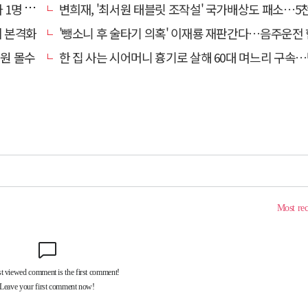
 있었다
변희재, '최서원 태블릿 조작설' 국가배상도 패소…5천만원 청구
치 본격화
'뺑소니 후 술타기 의혹' 이재룡 재판간다…음주운전 혐의 
억원 몰수
한 집 사는 시어머니 흉기로 살해 60대 며느리 구속…범행 동