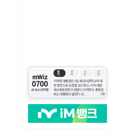
정
경
사
국
치
제
회
제
mWiz
0700
이재명 대통령은 5일 육군사관학교에 대
한 발언으로 논란을 일으켰고, 이에 대한
AI 뉴스브리핑
육사총동창회의 반발이 이어졌다. 총동창
→
회는 대통령의 발언이 사...