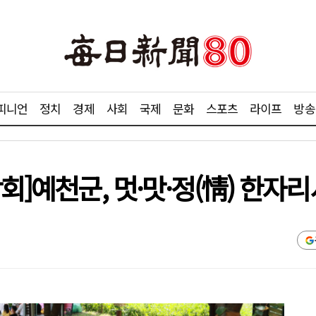
피니언
정치
경제
사회
국제
문화
스포츠
라이프
방송
회]예천군, 멋·맛·정(情) 한자