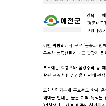
경북 예
'명품대구
고향사랑기
이번 박람회에서 군은 '곤충과 함
우수한 농특산물과 대표 관광지 등
부스에는 회룡포와 삼강주막 등 예
살린 곤충 체험 공간을 마련해 관람
고향사랑기부제 홍보관도 함께 운
혜택을 안내는 물론 지역 특색을 
'예천장터'에서 판매 중인 참기름과