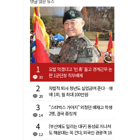
댓글 많은 뉴스
오발 막겠다고 '빈 총' 들고 경계근무 논
란 1군단장 직무배제
30
자발적 퇴사 청년도 실업급여 준다…생
애 1회, 월 최대 100만원
20
"스타벅스 가야지" 외쳤던 배재고 학생
2명, 결국 중징계
14
[부산에도 밀리는 대구] 동성로 지나쳐
도 해운대는 꼭 간다, 외국인 관광객 16
12
배 차이