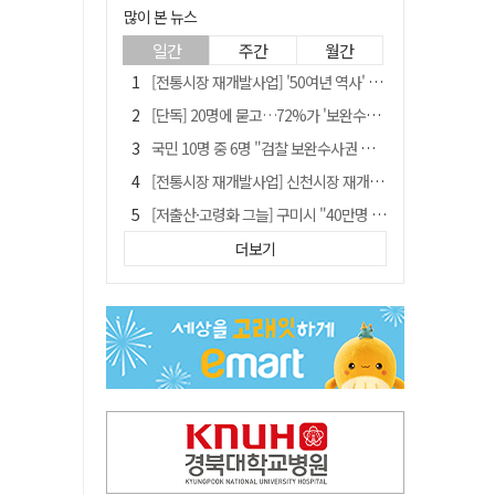
많이 본 뉴스
일간
주간
월간
[전통시장 재개발사업] '50여년 역사' 수성시장 자리에 25층 주상복합 들어선다
[단독] 20명에 묻고…72%가 '보완수사권 폐지'?
국민 10명 중 6명 "검찰 보완수사권 필요"…민주당 지지층도 53.8%
[전통시장 재개발사업] 신천시장 재개발, 준공 후에도 소송전
[저출산·고령화 그늘] 구미시 "40만명 사수" 고령군 "3만명대 회복"
안동-사가에, "50년 우정 넘어 미래 50년 함께 연다"
더보기
李대통령 "육사 출신이 또 쿠데타 할 수도"…육사 총동창회 "정치적 보복"
"오를까, 내릴까" 목표가 깎인 삼전·닉스…AMD 이어 샌디스크에 쏠린 눈
[인사]경상북도
'부산 돌려차기' 피해자, 서범수 "돌려차기 하죠" 실언 사과 수용