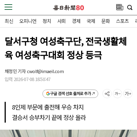
최신
오피니언
정치
사회
경제
국제
문화
스포츠
달서구청 여성축구단, 전국생활체
육 여성축구대회 정상 등극
채정민 기자
cwolf@imaeil.com
입력 2026-07-08 18:50:47
구글 검색 선호 출처로 추가
8인제 부문에 출전해 우승 차지
결승서 승부차기 끝에 정상 올라