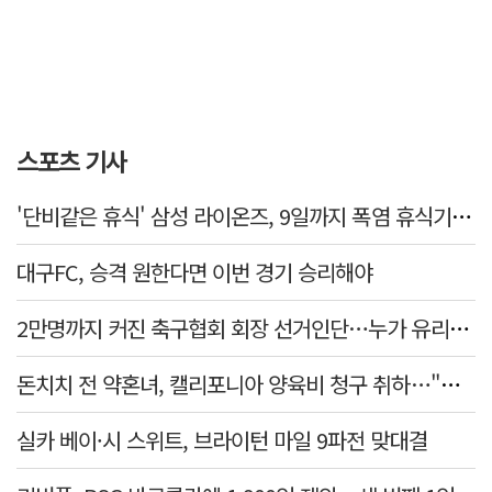
스포츠 기사
'단비같은 휴식' 삼성 라이온즈, 9일까지 폭염 휴식기에 재정비
대구FC, 승격 원한다면 이번 경기 승리해야
2만명까지 커진 축구협회 회장 선거인단…누가 유리할까
돈치치 전 약혼녀, 캘리포니아 양육비 청구 취하…"합의로 해결"
실카 베이·시 스위트, 브라이턴 마일 9파전 맞대결