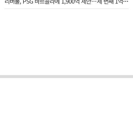
리버풀, PSG 바르콜라에 1,900억 제안…세 번째 1억 파운드 영입 추진