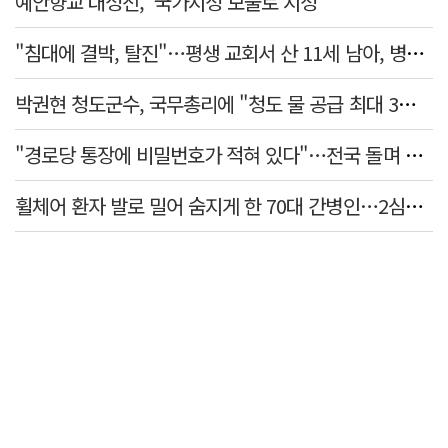
예안향교 대성전, '국가지정 보물로 지정'
"침대에 결박, 탈진"…평생 교회서 산 11세 남아, 병원 이송 끝 숨져
박권현 청도군수, 국무총리에 "청도 물 공급 최대 3만t 늘려달라"
"경로당 통장에 비밀번호가 적혀 있다"…전국 돌며 경로당 13곳 턴 30대 구속
휠체어 환자 발로 밀어 숨지게 한 70대 간병인…2심도 집행유예