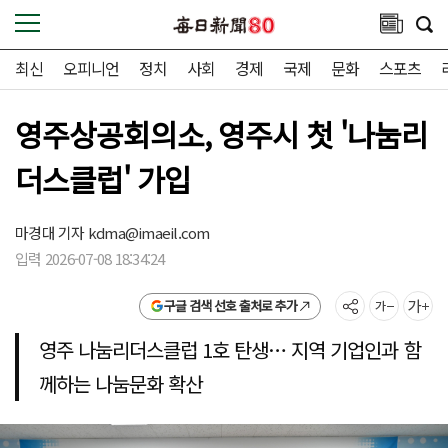
최신
오피니언
정치
사회
경제
국제
문화
스포츠
영주상공회의소, 영주시 첫 '나눔리
더스클럽' 가입
마경대 기자
kdma@imaeil.com
입력 2026-07-08 18:34:24
구글 검색 선호 출처로 추가
영주 나눔리더스클럽 1호 탄생… 지역 기업인과 함
께하는 나눔문화 확산