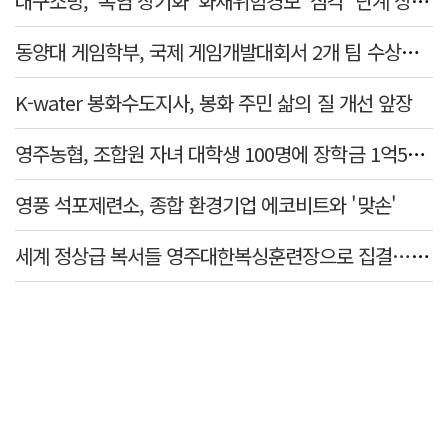
대구소방, '폭염 장기화' 화재위험경보 '심각' 단계 상향 발령
동양대 게임학부, 국제 게임개발대회서 2개 팀 수상…글로벌 경쟁력 입증
K-water 봉화수도지사, 봉화 주민 삶의 질 개선 앞장
영주농협, 조합원 자녀 대학생 100명에 장학금 1억5천만원 전달
영풍 석포제련소, 종합 환경기업 에코비트와 '맞손'
세계 정상급 복서들 영주대한복싱훈련장으로 집결…국제 복싱 전지훈련 메카로 도약