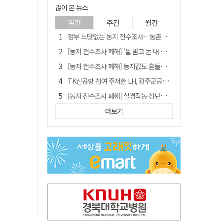
많이 본 뉴스
일간
주간
월간
정부 느닷없는 농지 전수조사…농촌 들쑤시는 '경자유전'의 칼날
[농지 전수조사 폐해] '쌀 받고 논 내 준' 도지농 이제 어쩌나?
[농지 전수조사 폐해] 농지값도 흔들리나…"도지 막히면 헐값 매물 나올 수도"
TK신공항 참여 주저한 LH, 광주군공항 사업에는 앞장
[농지 전수조사 폐해] 실경작농·청년농 부담도 커진다
[단독] 김영수 "국방부 청문준비단, 안규백 탈영 알고있었다"
더보기
김주수 전 의성군수 공덕비 결국 철거… 문화재법 위반 원상복구
[기고] 대구 미래는 금호강·팔공산에 있다
홈플러스 다시 문 연다… 대구경북 매장도 재개장 준비 돌입
청도군정 '두 시어머니'가 되어서는 안된다