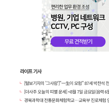
라이프 기사
[털보기자의 '그사람']"一生이 모험" 87세 박찬석 전 경북
[더사주 오늘의 띠별 운세] <8월 7일 금요일(음력 6월
경북과학대 전통문화체험학교…교육부 진로체험 인증기