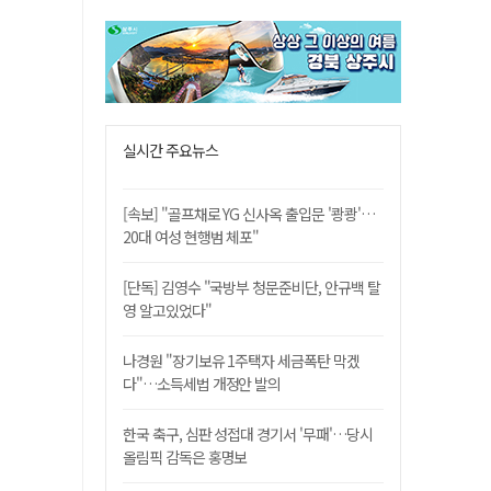
실시간 주요뉴스
[속보] "골프채로 YG 신사옥 출입문 '쾅쾅'…
20대 여성 현행범 체포"
[단독] 김영수 "국방부 청문준비단, 안규백 탈
영 알고있었다"
나경원 "장기보유 1주택자 세금폭탄 막겠
다"…소득세법 개정안 발의
한국 축구, 심판 성접대 경기서 '무패'…당시
올림픽 감독은 홍명보