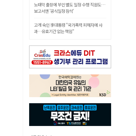
노태악 출장에 부인 별도 일정 수행 직원도…
보고서엔 '공식일정 참석'
고개 숙인 李대통령 "국가폭력 피해자에 사
과…유효기간 없는 책임"