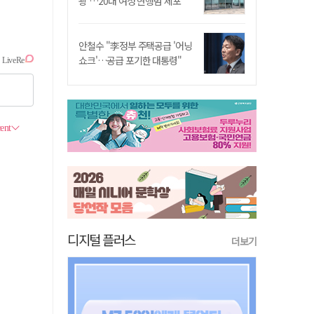
쾅'…20대 여성 현행범 체포"
안철수 "李정부 주택공급 '어닝
쇼크'…공급 포기한 대통령"
디지털 플러스
더보기