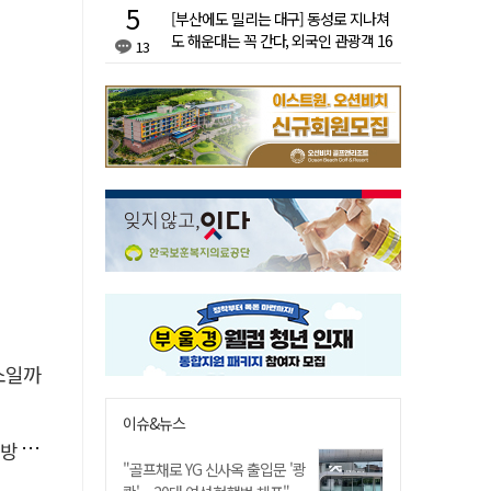
[부산에도 밀리는 대구] 동성로 지나쳐
도 해운대는 꼭 간다, 외국인 관광객 16
13
배 차이
소일까
이슈&뉴스
페인
"골프채로 YG 신사옥 출입문 '쾅