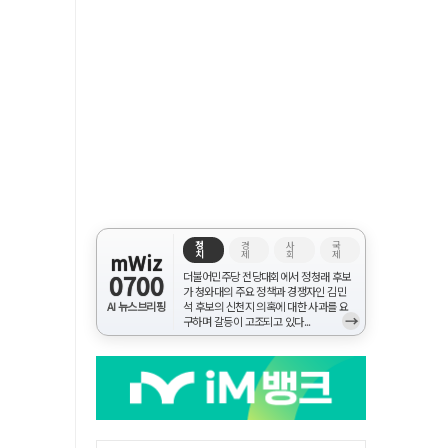
정
경
사
국
치
제
회
제
mWiz
0700
더불어민주당 전당대회에서 정청래 후보
가 청와대의 주요 정책과 경쟁자인 김민
AI 뉴스브리핑
석 후보의 신천지 의혹에 대한 사과를 요
→
구하며 갈등이 고조되고 있다...