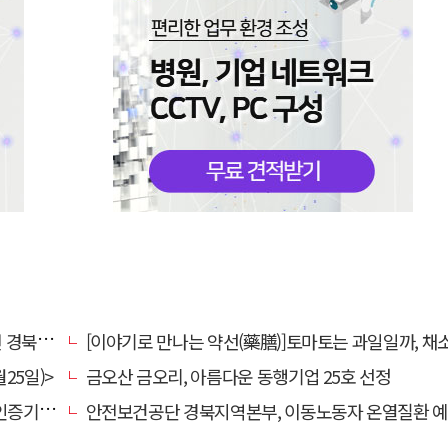
대 총장
[이야기로 만나는 약선(藥膳)]토마토는 과일일까, 채
25일)>
금오산 금오리, 아름다운 동행기업 25호 선정
관 선정
안전보건공단 경북지역본부, 이동노동자 온열질환 예방 캠