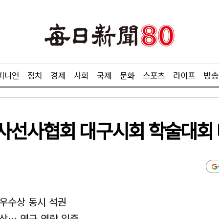
피니언
정치
경제
사회
국제
문화
스포츠
라이프
방송
사선사협회 대구시회 학술대회 
우수상 동시 석권
상… 연구 역량 입증