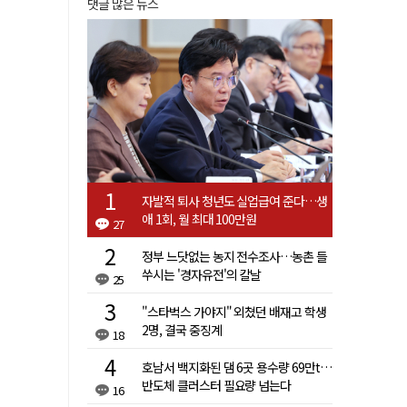
댓글 많은 뉴스
자발적 퇴사 청년도 실업급여 준다…생
애 1회, 월 최대 100만원
27
정부 느닷없는 농지 전수조사…농촌 들
쑤시는 '경자유전'의 칼날
25
"스타벅스 가야지" 외쳤던 배재고 학생
2명, 결국 중징계
18
호남서 백지화된 댐 6곳 용수량 69만t…
반도체 클러스터 필요량 넘는다
16