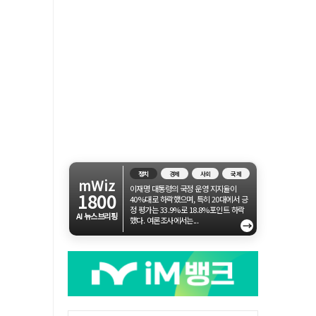
정치
경제
사회
국제
mWiz
이재명 대통령의 국정 운영 지지율이
1800
40%대로 하락했으며, 특히 20대에서 긍
정 평가는 33.9%로 18.8%포인트 하락
AI 뉴스브리핑
했다. 여론조사에서는...
→