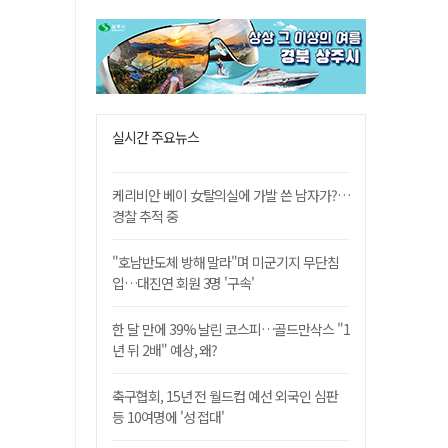
실시간 주요뉴스
케리비안 베이 女탈의실에 가발 쓴 남자가?…
경찰 추적 중
"호남반도체 방해 말라"며 미군기지 무단침
입…대진연 회원 3명 '구속'
한 달 만에 39% 날린 코스피…골드만삭스 "1
년 뒤 2배" 예상, 왜?
축구협회, 15년 전 월드컵 예선 외국인 심판
등 10여명에 '성 접대'