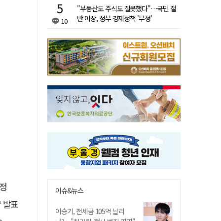
"부동산도 주식도 잘못했다"…국민 절
반 이상, 정부 경제정책 '부정'
10
선정
이슈&뉴스
략 발표
이승기, 전세금 105억 날리