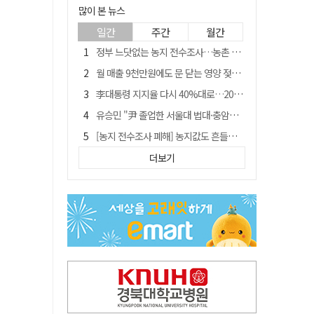
많이 본 뉴스
일간
주간
월간
정부 느닷없는 농지 전수조사…농촌 들쑤시는 '경자유전'의 칼날
월 매출 9천만원에도 문 닫는 영양 젖소농장… "일할 사람이 없어"
李대통령 지지율 다시 40%대로…20대는 18.8%p 급락
유승민 "尹 졸업한 서울대 법대·충암고도 없애야"…李 육사 통합 직격
[농지 전수조사 폐해] 농지값도 흔들리나…"도지 막히면 헐값 매물 나올 수도"
지역활성화 펀드 9호…포항 AI 데이터센터에 6천억 투입
더보기
국민 51.9% "李 대통령 재판 재개 필요하다"
경북 영천시, 9월부터 11월까지 반값 여행 혜택 제공
[농지 전수조사 폐해] '쌀 받고 논 내 준' 도지농 이제 어쩌나?
아쉬운 태클