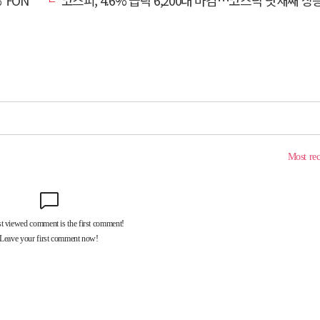
비대면 출시
코스피, 4.6% 급락 6,200대 마감…코스닥 닷새째 상