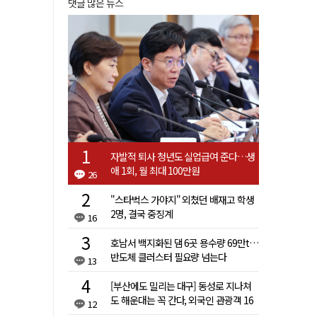
댓글 많은 뉴스
자발적 퇴사 청년도 실업급여 준다…생
애 1회, 월 최대 100만원
26
"스타벅스 가야지" 외쳤던 배재고 학생
2명, 결국 중징계
16
호남서 백지화된 댐 6곳 용수량 69만t…
반도체 클러스터 필요량 넘는다
13
[부산에도 밀리는 대구] 동성로 지나쳐
도 해운대는 꼭 간다, 외국인 관광객 16
12
배 차이