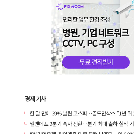
경제 기사
한 달 만에 39% 날린 코스피…골드만삭스 "1년 뒤 2배" 예상
엘앤에프 2분기 흑자 전환…분기 최대 출하 실적 