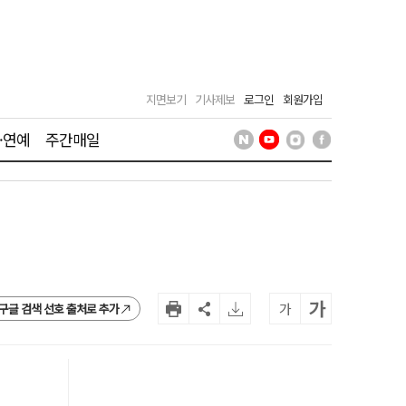
지면보기
기사제보
로그인
회원가입
·연예
주간매일
가
가
구글 검색 선호 출처로 추가