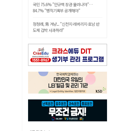
국민 75.6% "안규백 장관 물러나야"…
84.7% "병적기록부 공개해야"
정청래, 靑 겨냥... "신천지·레버리지·호남 반
도체 겁박 사과하라"