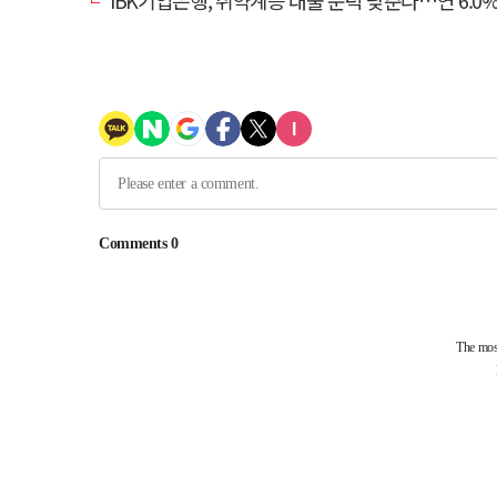
IBK기업은행, 취약계층 대출 문턱 낮춘다…연 6.0% 'i-ONE 햇살론 특례보증' 