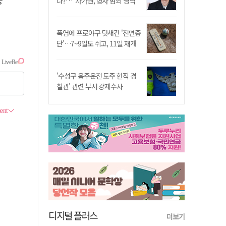
승
나?…"차가원, 형사 범죄 영역"
폭염에 프로야구 닷새간 '전면중
단'…7~9일도 쉬고, 11일 재개
'수성구 음주운전 도주 현직 경
찰관' 관련 부서 강제수사
디지털 플러스
더보기