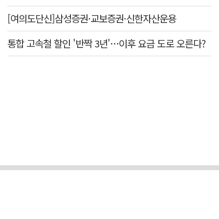
[여의도단신]삼성증권·교보증권·신한자산운용
통합 고속철 할인 '반짝 3년'…이후 요금 도로 오른다?