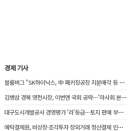
경제 기사
블룸버그 "SK하이닉스, 中 패키징공장 지분매각 등 검토"
김병삼 경북 영천시장, 이번엔 국회 공략…'마사회 본사 이전·광역교통망 확충' 요청
대구도시개발공사 경영평가 '라'등급…토지 판매 부진에 1년 만에 두 단계 '뚝'
예탁결제원, 비상장·조각투자 장외거래 청산결제 인프라 구축 착수…연내 가동