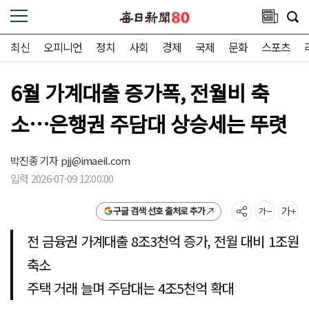
최신
오피니언
정치
사회
경제
국제
문화
스포츠
6월 가계대출 증가폭, 전월비 축
소…은행권 주담대 상승세는 뚜렷
박진종 기자
pjj@imaeil.com
입력 2026-07-09 12:00:00
구글 검색 선호 출처로 추가
전 금융권 가계대출 8조3천억 증가, 전월 대비 1조원
축소
주택 거래 늘며 주담대는 4조5천억 확대