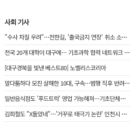
사회 기사
"수사 차질 우려"…전한길, '출국금지 연장' 취소 소송 패소
전국 20개 대학이 대구에… 기초과학 협력 네트워크 출범하다
[대구경북을 빛낸 베스트80] 노벨리스코리아
말다툼하다 모친 살해한 10대, 구속…범행 직후 반려견도 죽여
일반음식점도 '푸드트럭' 영업 가능해져…기초단체별 조례 개정 움직임
김희철도 "X돌았네"…'거꾸로 태극기 논란' 인천시 현수막, 이틀 만에 철거