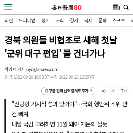
최신
오피니언
정치
사회
경제
국제
문화
스포츠
경북 의원들 비협조로 새해 첫날
'군위 대구 편입' 물 건너가나
박영채 기자
pyc@imaeil.com
입력 2022-09-20 16:58:37 수정 2022-09-20 22:25:07
구글 검색 선호 출처로 추가
"신공항 가시적 성과 있어야"…국회 행안위 소위 안
건 빠져
내달 국감 고려하면 11월 돼야 재논의 될듯