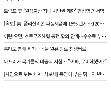
트럼프 美 '원정출산 자녀 시민권 제한' 행정명령 서명
[속보] 美, 폴리실리콘 파생제품에 15% 관세…120일 뒤 발효
이란-오만, 호르무즈해협 통행 합의 단계…수수료 부과되나
흑해도 봉쇄 위기…곡물·원유 항로 전쟁터로
아프리카 국가들의 비공식 지침… "이봐, 로비해봤어?"
[사진으로 보는 세계: 사보세] 폭염이 부른 튀니지 반정부 시위