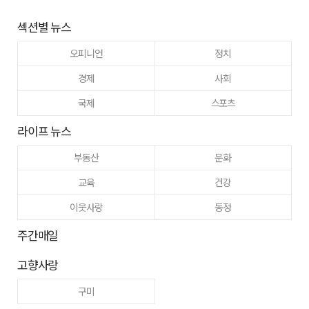
섹션별 뉴스
오피니언
정치
경제
사회
국제
스포츠
라이프 뉴스
부동산
문화
교육
건강
이웃사랑
동정
주간매일
고향사랑
구미