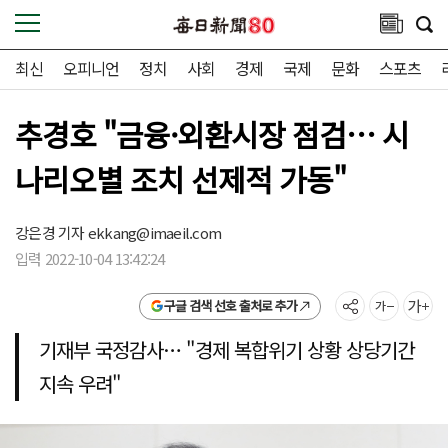
최신
오피니언
정치
사회
경제
국제
문화
스포츠
추경호 "금융·외환시장 점검… 시
나리오별 조치 선제적 가동"
강은경 기자
ekkang@imaeil.com
입력 2022-10-04 13:42:24
구글 검색 선호 출처로 추가
기재부 국정감사… "경제 복합위기 상황 상당기간
지속 우려"