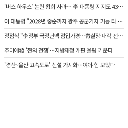
'버스 하우스' 논란 황희 사과… 李 대통령 지지도 43.3% '취임 후 최저'
이 대통령 "2028년 중순까지 광주 공군기지 기능 타 기지 이전"
정점식 "李정부 국정난맥 점입가경…靑실장·내각 전면 교체해야"
추미애發 '쩐의 전쟁'…지방재정 개편 울림 키운다
'경산~울산 고속도로' 신설 가시화…여야 힘 모았다