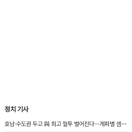
정치 기사
호남·수도권 두고 與 최고 혈투 벌어진다…계파별 셈법은?