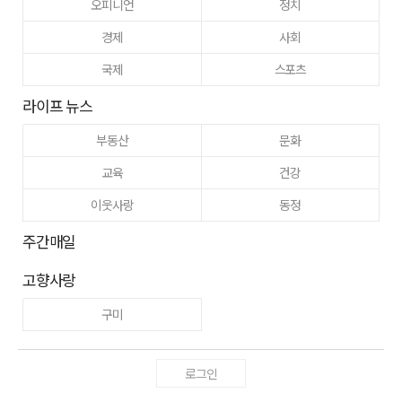
오피니언
정치
경제
사회
국제
스포츠
라이프 뉴스
부동산
문화
교육
건강
이웃사랑
동정
주간매일
고향사랑
구미
로그인