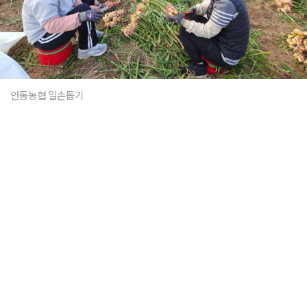
안동농협 일손돕기