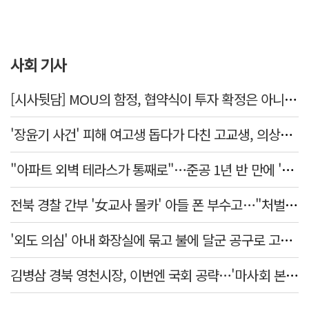
사회 기사
[시사뒷담] MOU의 함정, 협약식이 투자 확정은 아니긴 해
'장윤기 사건' 피해 여고생 돕다가 다친 고교생, 의상자 인정
"아파트 외벽 테라스가 통째로"…준공 1년 반 만에 '아찔 사고'
전북 경찰 간부 '女교사 몰카' 아들 폰 부수고…"처벌 못하는 사안" 내부망에 글
'외도 의심' 아내 화장실에 묶고 불에 달군 공구로 고문…남편 검거
김병삼 경북 영천시장, 이번엔 국회 공략…'마사회 본사 이전·광역교통망 확충' 요청