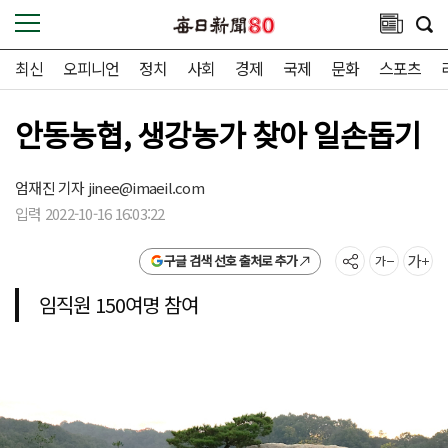
최신
오피니언
정치
사회
경제
국제
문화
스포츠
안동농협, 생강농가 찾아 일손돕기
엄재진 기자
jinee@imaeil.com
입력 2022-10-16 16:03:22
구글 검색 선호 출처로 추가
임직원 150여명 참여