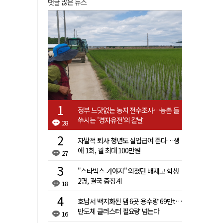
댓글 많은 뉴스
정부 느닷없는 농지 전수조사…농촌 들
쑤시는 '경자유전'의 칼날
28
자발적 퇴사 청년도 실업급여 준다…생
애 1회, 월 최대 100만원
27
"스타벅스 가야지" 외쳤던 배재고 학생
2명, 결국 중징계
18
호남서 백지화된 댐 6곳 용수량 69만t…
반도체 클러스터 필요량 넘는다
16