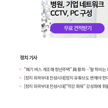
정치 기사
"폐기 버스 개조해 청년주택" 與 황희…'딸 학비는 年 420
[정치 외곽부대 전성시대]정치 유튜브도 변해야 한다 "화합과
[정치 외곽부대 전성시대]"막강 파워" 강성파에 휘둘리는 여야 …"이슈 메이킹" 커지는 변