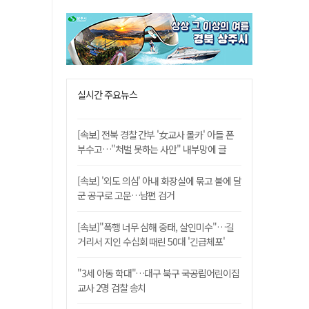
실시간 주요뉴스
[속보] 전북 경찰 간부 '女교사 몰카' 아들 폰
부수고…"처벌 못하는 사안" 내부망에 글
[속보] '외도 의심' 아내 화장실에 묶고 불에 달
군 공구로 고문…남편 검거
[속보]"폭행 너무 심해 중태, 살인미수"…길
거리서 지인 수십회 때린 50대 '긴급체포'
"3세 아동 학대"…대구 북구 국공립어린이집
교사 2명 검찰 송치