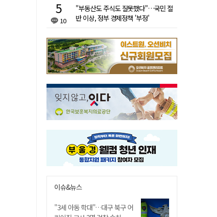
"부동산도 주식도 잘못했다"…국민 절
반 이상, 정부 경제정책 '부정'
10
이슈&뉴스
"3세 아동 학대"…대구 북구 어