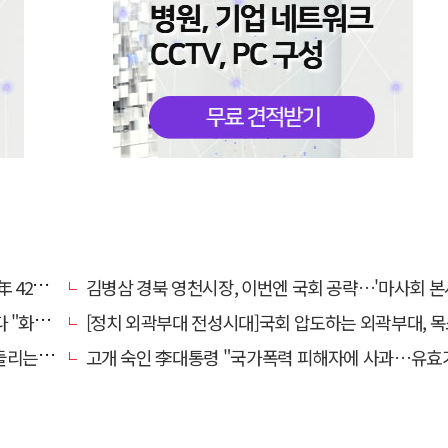
0만원'
김병삼 경북 영천시장, 이번엔 국회 공략…'마사회 본사 이전·광역교통망 확충' 
 존중"
[정치 외곽부대 전성시대]국회 압도하는 외곽부대, 목소리 왜 커지
방의 북소리
고개 숙인 李대통령 "국가폭력 피해자에 사과…유효기간 없는 