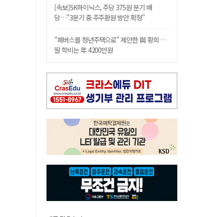
[속보]SK하이닉스, 주당 375원 분기 배
당…"3분기 중 주주환원 방안 확정"
"폐버스를 청년주택으로" 제안한 與 황희…
딸 학비는 年 4200만원