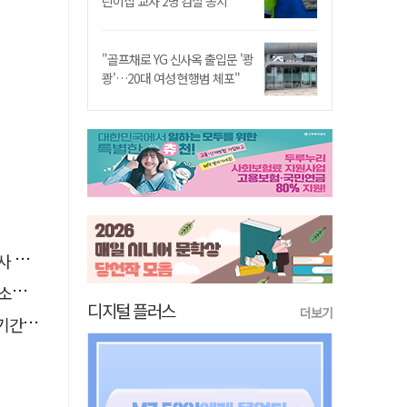
린이집 교사 2명 검찰 송치
"골프채로 YG 신사옥 출입문 '쾅
쾅'…20대 여성 현행범 체포"
요청
나?
디지털 플러스
더보기
책임"