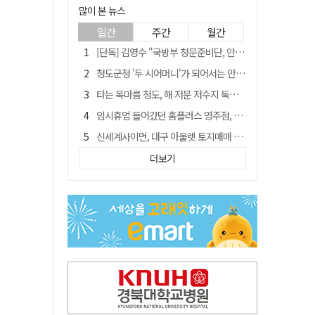
많이 본 뉴스
일간
주간
월간
[단독] 김영수 "국방부 청문준비단, 안규백 탈영 알고있었다"
청도군정 '두 시어머니'가 되어서는 안된다
타는 목마름 청도, 해 저문 저수지 둑에 군수가 서 있었다
임시휴업 들어갔던 홈플러스 영주점, 7일 영업 재개…지하 1층만 운영
신세계사이먼, 대구 아울렛 토지매매 계약 체결… 사업 본궤도
SK하이닉스, 주당 375원 분기 배당 공시…"3분기 중 주주환원 방안 확정"
더보기
"상법개정해도 주주가 '봉'"…하이닉스 솔리다임 상장설에 술렁[개미와글와글]
이의준 전 경북도 새마을봉사과장, 제28대 울릉군 부군수 취임
外人 한 달 새 8000억 담았는데…LG이노텍 목표주가는 왜 엇갈릴까
정청래, 靑 겨냥... "신천지·레버리지·호남 반도체 겁박 사과하라"