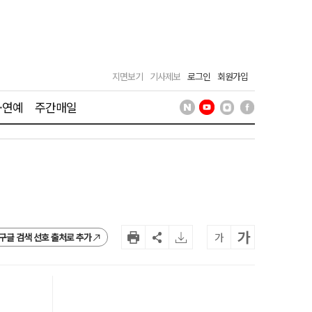
지면보기
기사제보
로그인
회원가입
·연예
주간매일
가
가
구글 검색 선호 출처로 추가