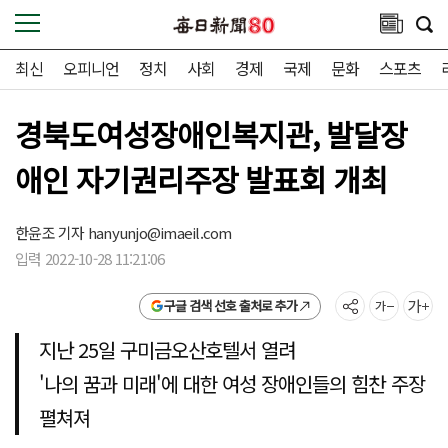
최신
오피니언
정치
사회
경제
국제
문화
스포츠
경북도여성장애인복지관, 발달장
애인 자기권리주장 발표회 개최
한윤조 기자
hanyunjo@imaeil.com
입력 2022-10-28 11:21:06
구글 검색 선호 출처로 추가
지난 25일 구미금오산호텔서 열려
'나의 꿈과 미래'에 대한 여성 장애인들의 힘찬 주장
펼쳐져