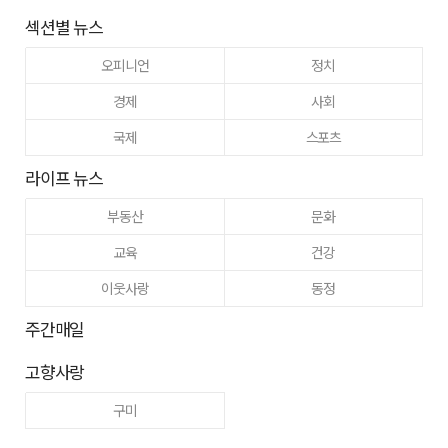
섹션별 뉴스
오피니언
정치
경제
사회
국제
스포츠
라이프 뉴스
부동산
문화
교육
건강
이웃사랑
동정
주간매일
고향사랑
구미