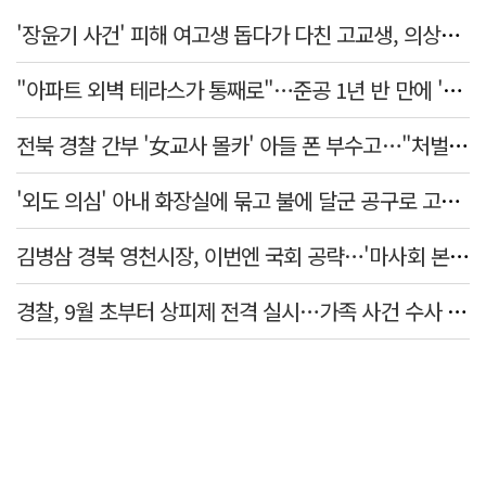
'장윤기 사건' 피해 여고생 돕다가 다친 고교생, 의상자 인정
"아파트 외벽 테라스가 통째로"…준공 1년 반 만에 '아찔 사고'
전북 경찰 간부 '女교사 몰카' 아들 폰 부수고…"처벌 못하는 사안" 내부망에 글
'외도 의심' 아내 화장실에 묶고 불에 달군 공구로 고문…남편 검거
김병삼 경북 영천시장, 이번엔 국회 공략…'마사회 본사 이전·광역교통망 확충' 요청
경찰, 9월 초부터 상피제 전격 실시…가족 사건 수사 못해