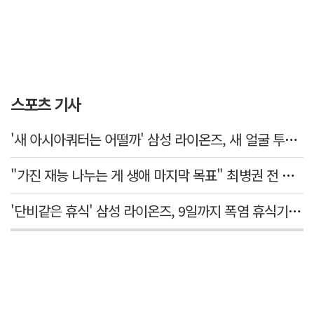
스포츠 기사
'새 아시아쿼터는 어떨까' 삼성 라이온즈, 새 얼굴 투수 미야모리 영입
"가진 재능 나누는 게 생애 마지막 목표" 최병권 전 대구체고 복싱 감독
'단비같은 휴식' 삼성 라이온즈, 9일까지 폭염 휴식기에 재정비