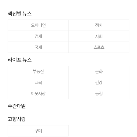
섹션별 뉴스
오피니언
정치
경제
사회
국제
스포츠
라이프 뉴스
부동산
문화
교육
건강
이웃사랑
동정
주간매일
고향사랑
구미