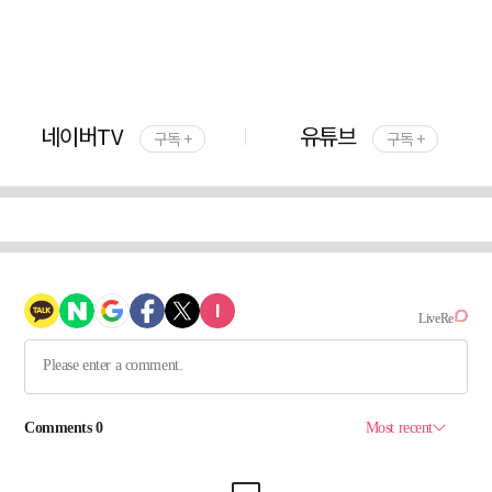
네이버TV
유튜브
구독 +
구독 +