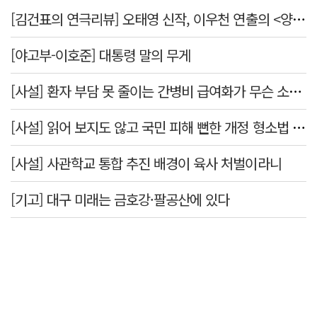
[김건표의 연극리뷰] 오태영 신작, 이우천 연출의 <양은 양순하다>"국민을 온순한 양으로 길들이는 전체주의적 정치의 알레고리"
[야고부-이호준] 대통령 말의 무게
[사설] 환자 부담 못 줄이는 간병비 급여화가 무슨 소용인가
[사설] 읽어 보지도 않고 국민 피해 뻔한 개정 형소법 공포한 대통령
[사설] 사관학교 통합 추진 배경이 육사 처벌이라니
[기고] 대구 미래는 금호강·팔공산에 있다