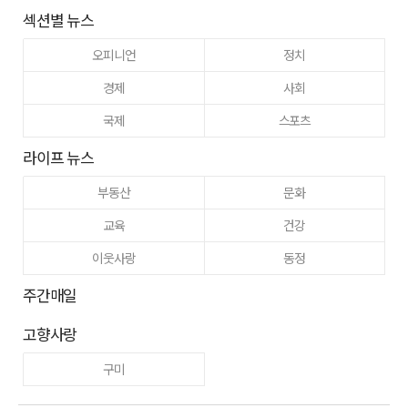
섹션별 뉴스
오피니언
정치
경제
사회
국제
스포츠
라이프 뉴스
부동산
문화
교육
건강
이웃사랑
동정
주간매일
고향사랑
구미