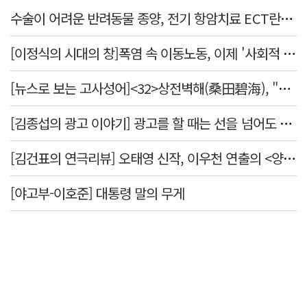
수술이 어려운 반려동물 종양, 전기 항암치료 ECT란? [반려동물 건강톡톡]
[이정식의 시대의 창]폭염 속 이동노동, 이제 '사회적 위험 관리'로 전환할 때
[뉴스로 보는 고사성어]<32>상전벽해(桑田碧海), "뽕나무밭이 푸른 바다가 되었다."
[김종섭의 광고 이야기] 광고를 할 때는 선을 넘어도 좋습니다.
[김건표의 연극리뷰] 오태영 신작, 이우천 연출의 <양은 양순하다>"국민을 온순한 양으로 길들이는 전체주의적 정치의 알레고리"
[야고부-이호준] 대통령 말의 무게