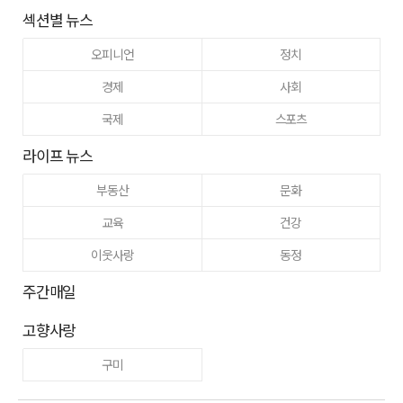
섹션별 뉴스
오피니언
정치
경제
사회
국제
스포츠
라이프 뉴스
부동산
문화
교육
건강
이웃사랑
동정
주간매일
고향사랑
구미