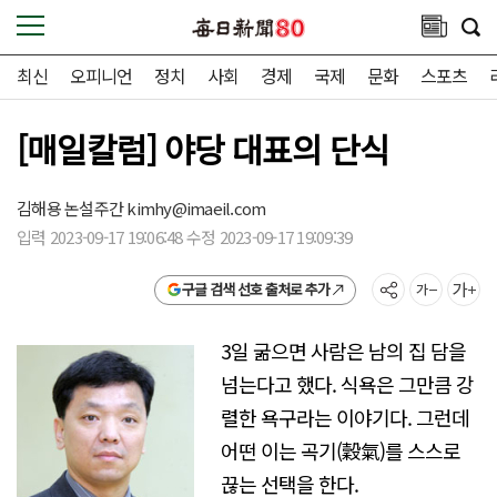
최신
오피니언
정치
사회
경제
국제
문화
스포츠
[매일칼럼] 야당 대표의 단식
김해용 논설주간
kimhy@imaeil.com
입력 2023-09-17 19:06:48 수정 2023-09-17 19:09:39
구글 검색 선호 출처로 추가
3일 굶으면 사람은 남의 집 담을
넘는다고 했다. 식욕은 그만큼 강
렬한 욕구라는 이야기다. 그런데
어떤 이는 곡기(穀氣)를 스스로
끊는 선택을 한다.