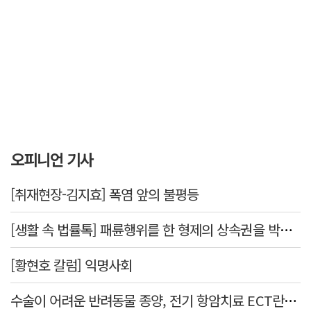
오피니언 기사
[취재현장-김지효] 폭염 앞의 불평등
[생활 속 법률톡] 패륜행위를 한 형제의 상속권을 박탈시킬 수 있을까요
[황현호 칼럼] 익명사회
수술이 어려운 반려동물 종양, 전기 항암치료 ECT란? [반려동물 건강톡톡]