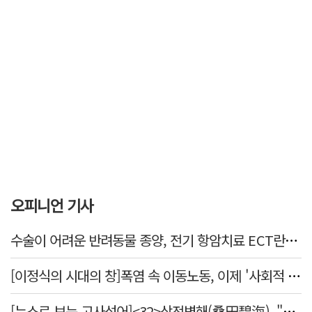
오피니언 기사
수술이 어려운 반려동물 종양, 전기 항암치료 ECT란? [반려동물 건강톡톡]
[이정식의 시대의 창]폭염 속 이동노동, 이제 '사회적 위험 관리'로 전환할 때
[뉴스로 보는 고사성어]<32>상전벽해(桑田碧海), "뽕나무밭이 푸른 바다가 되었다."