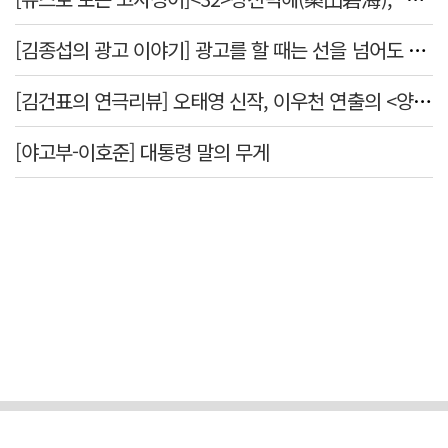
[김종섭의 광고 이야기] 광고를 할 때는 선을 넘어도 좋습니다.
[김건표의 연극리뷰] 오태영 신작, 이우천 연출의 <양은 양순하다>"국민을 온순한 양으로 길들이는 전체주의적 정치의 알레고리"
[야고부-이호준] 대통령 말의 무게