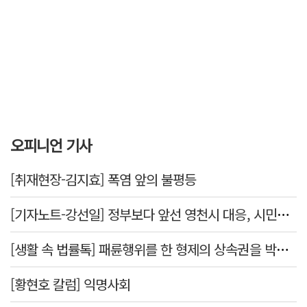
오피니언 기사
[취재현장-김지효] 폭염 앞의 불평등
[기자노트-강선일] 정부보다 앞선 영천시 대응, 시민보다 앞서선 안된다
[생활 속 법률톡] 패륜행위를 한 형제의 상속권을 박탈시킬 수 있을까요
[황현호 칼럼] 익명사회