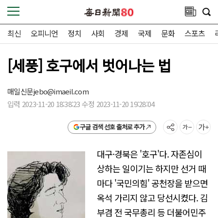
최신
오피니언
정치
사회
경제
국제
문화
스포츠
[세풍] 호구에서 벗어나는 법
매일신문
jebo@imaeil.com
입력 2023-11-20 18:38:23 수정 2023-11-20 19:28:04
구글 검색 선호 출처로 추가
대구·경북은 '호구'다. 자존심이
상하는 일이기는 하지만 선거 때
마다 '국민의힘' 공천장을 받으면
옥석 가리지 않고 당선시켰다. 김
부겸 전 국무총리 등 더불어민주