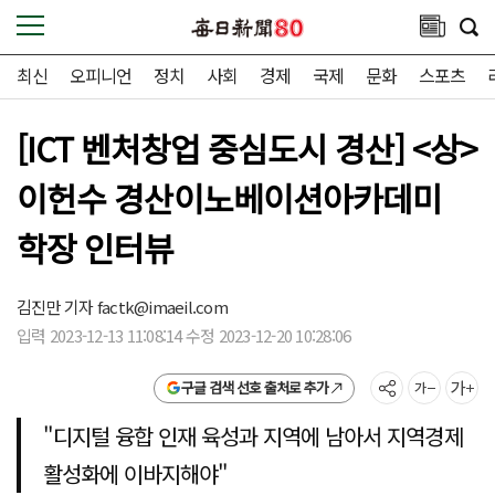
최신
오피니언
정치
사회
경제
국제
문화
스포츠
[ICT 벤처창업 중심도시 경산] <상>
이헌수 경산이노베이션아카데미
학장 인터뷰
김진만 기자
factk@imaeil.com
입력 2023-12-13 11:08:14 수정 2023-12-20 10:28:06
구글 검색 선호 출처로 추가
"디지털 융합 인재 육성과 지역에 남아서 지역경제
활성화에 이바지해야"