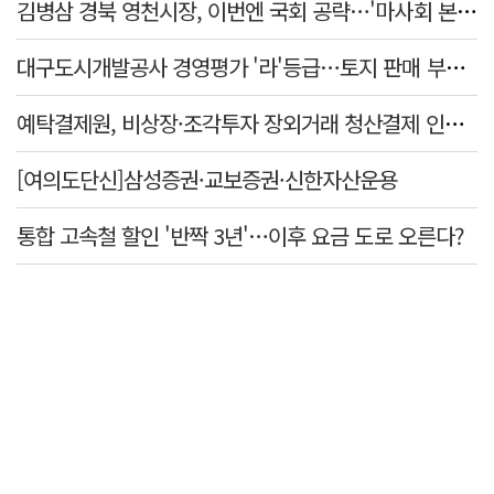
김병삼 경북 영천시장, 이번엔 국회 공략…'마사회 본사 이전·광역교통망 확충' 요청
대구도시개발공사 경영평가 '라'등급…토지 판매 부진에 1년 만에 두 단계 '뚝'
예탁결제원, 비상장·조각투자 장외거래 청산결제 인프라 구축 착수…연내 가동
[여의도단신]삼성증권·교보증권·신한자산운용
통합 고속철 할인 '반짝 3년'…이후 요금 도로 오른다?