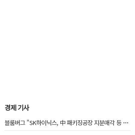
경제 기사
블룸버그 "SK하이닉스, 中 패키징공장 지분매각 등 검토"