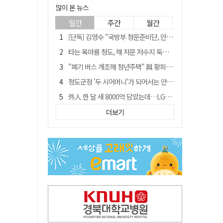
많이 본 뉴스
일간
주간
월간
[단독] 김영수 "국방부 청문준비단, 안규백 탈영 알고있었다"
타는 목마름 청도, 해 저문 저수지 둑에 군수가 서 있었다
"폐기 버스 개조해 청년주택" 與 황희…'딸 학비는 年 4200만원'
청도군정 '두 시어머니'가 되어서는 안된다
外人 한 달 새 8000억 담았는데…LG이노텍 목표주가는 왜 엇갈릴까
임시휴업 들어갔던 홈플러스 영주점, 7일 영업 재개…지하 1층만 운영
더보기
신세계사이먼, 대구 아울렛 토지매매 계약 체결… 사업 본궤도
SK하이닉스, 주당 375원 분기 배당 공시…"3분기 중 주주환원 방안 확정"
이의준 전 경북도 새마을봉사과장, 제28대 울릉군 부군수 취임
"상법개정해도 주주가 '봉'"…하이닉스 솔리다임 상장설에 술렁[개미와글와글]