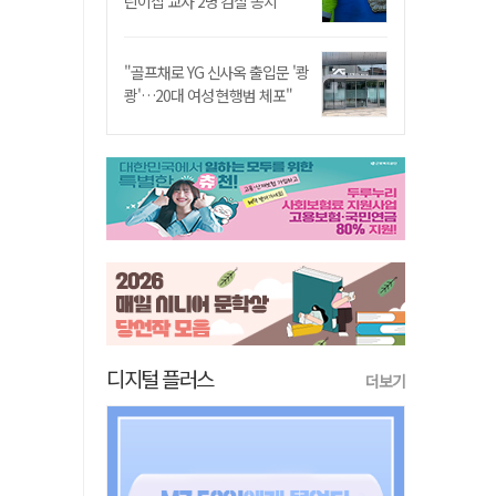
린이집 교사 2명 검찰 송치
"골프채로 YG 신사옥 출입문 '쾅
쾅'…20대 여성 현행범 체포"
디지털 플러스
더보기