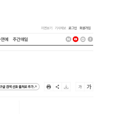
지면보기
기사제보
로그인
회원가입
·연예
주간매일
가
가
구글 검색 선호 출처로 추가