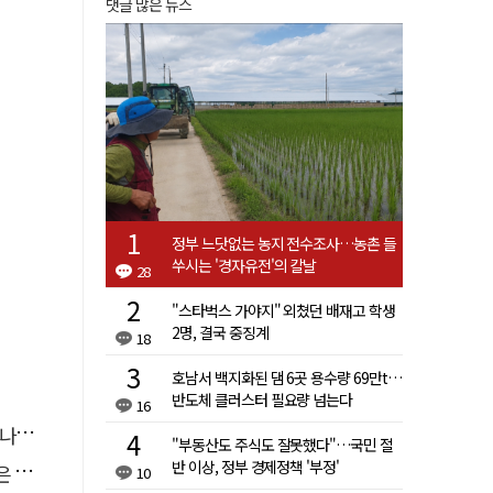
댓글 많은 뉴스
정부 느닷없는 농지 전수조사…농촌 들
쑤시는 '경자유전'의 칼날
28
"스타벅스 가야지" 외쳤던 배재고 학생
2명, 결국 중징계
18
호남서 백지화된 댐 6곳 용수량 69만t…
반도체 클러스터 필요량 넘는다
16
."
"부동산도 주식도 잘못했다"…국민 절
반 이상, 정부 경제정책 '부정'
고리"
10