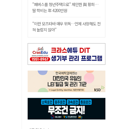
"폐버스를 청년주택으로" 제안한 與 황희…
딸 학비는 年 4200만원
"이란 모즈타바 매우 위독…언제 사망해도 전
혀 놀랍지 않아"