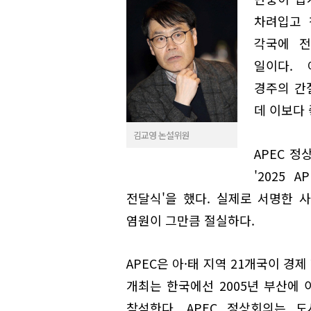
차려입고 
각국에 전
일이다. 
경주의 간
데 이보다 
김교영 논설위원
APEC 정
'2025
전달식'을 했다. 실제로 서명한 사
염원이 그만큼 절실하다.
APEC은 아·태 지역 21개국이 경
개최는 한국에선 2005년 부산에 
참석한다. APEC 정상회의는 