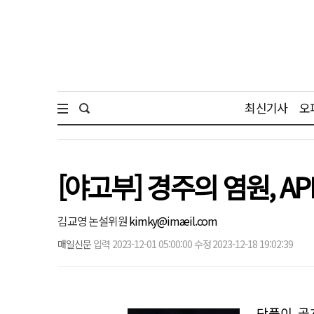
최신기사
오
[야고부] 경주의 염원, AP
김교영 논설위원
kimky@imaeil.com
매일신문
입력 2023-12-01 05:00:00 수정 2023-12-18 19:02:39
단풍이 곱게