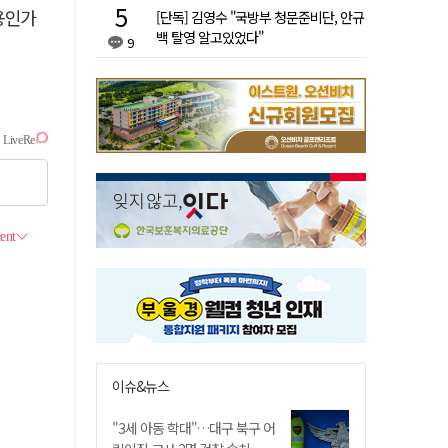
용인가
[단독] 김영수 "국방부 청문준비단, 안규
백 탈영 알고있었다"
9
이슈&뉴스
"3세 아동 학대"…대구 북구 어