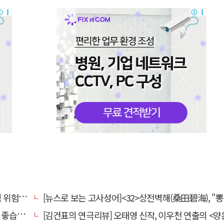
전환할 때
[뉴스로 보는 고사성어]<32>상전벽해(桑田碧海), "뽕나무밭이 푸른 바다가 되었다
습니다.
[김건표의 연극리뷰] 오태영 신작, 이우천 연출의 <양은 양순하다>"국민을 온순한 양으로 길들이는 전체주의적 정치의 알레