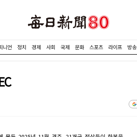
피니언
정치
경제
사회
국제
문화
스포츠
라이프
방송
EC
 물든 2025년 11월 경주. 21개국 정상들이 한복을