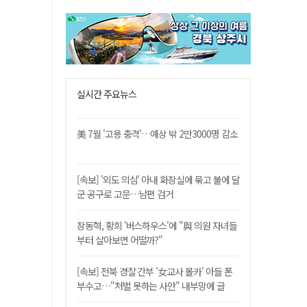
실시간 주요뉴스
美 7월 '고용 충격'…예상 밖 2만3000명 감소
[속보] '외도 의심' 아내 화장실에 묶고 불에 달
군 공구로 고문…남편 검거
장동혁, 황희 '버스하우스'에 "與 의원 자녀들
부터 살아보면 어떨까?"
[속보] 전북 경찰 간부 '女교사 몰카' 아들 폰
부수고…"처벌 못하는 사안" 내부망에 글