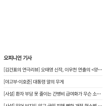
오피니언 기사
[김건표의 연극리뷰] 오태영 신작, 이우천 연출의 <양은 양순하다>"국민을 온순한 양으로 길들이는 전체주의적 정치의 알레고리"
[야고부-이호준] 대통령 말의 무게
[사설] 환자 부담 못 줄이는 간병비 급여화가 무슨 소용인가
[사설] 읽어 보지도 않고 국민 피해 뻔한 개정 형소법 공포한 대통령