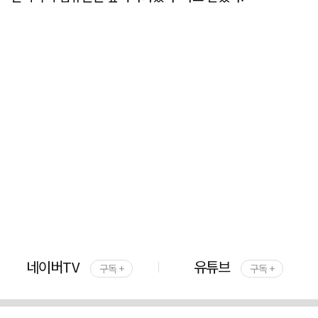
네이버TV
유튜브
구독 +
구독 +