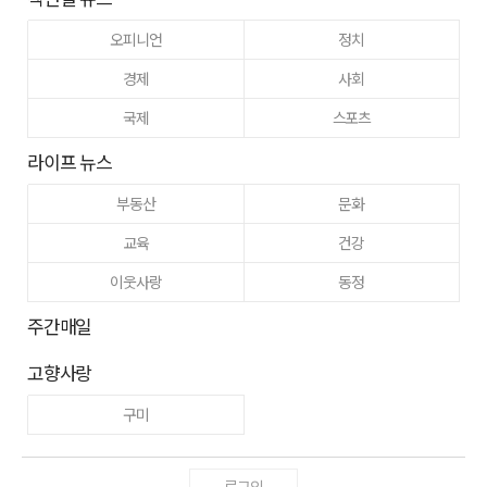
오피니언
정치
경제
사회
국제
스포츠
라이프 뉴스
부동산
문화
교육
건강
이웃사랑
동정
주간매일
고향사랑
구미
로그인