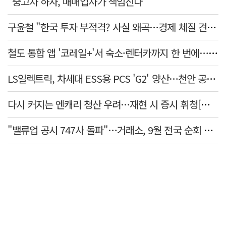
"중고차 하자, 매매업자가 책임진다"
구윤철 "한국 투자 부적격? 사실 왜곡…경제 체질 견실"
철도 통합 앱 '코레일+'서 숙소·렌터카까지 한 번에…여행 서비스 확대
LS일렉트릭, 차세대 ESS용 PCS 'G2' 양산…천안 공장서 출하
다시 커지는 엔캐리 청산 우려…재현 시 증시 휘청[매일뭐니머니]
"밸류업 공시 747사 돌파"…거래소, 9월 전국 순회 설명회 연다