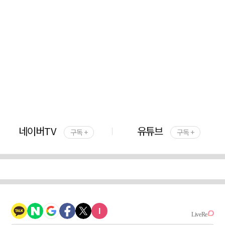
네이버TV
유튜브
구독 +
구독 +