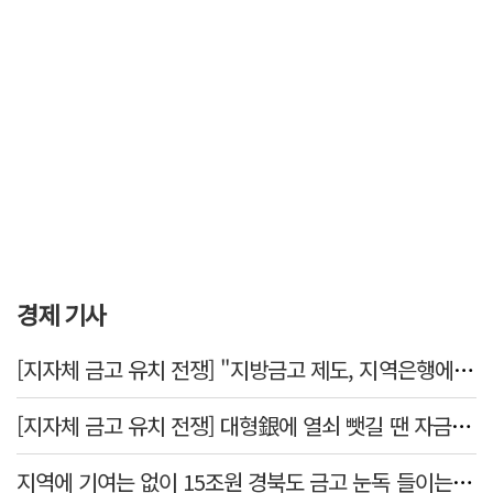
경제 기사
[지자체 금고 유치 전쟁] "지방금고 제도, 지역은행에 불리"
[지자체 금고 유치 전쟁] 대형銀에 열쇠 뺏길 땐 자금 역외 유출→재투자 선순환 붕괴
지역에 기여는 없이 15조원 경북도 금고 눈독 들이는 대형銀