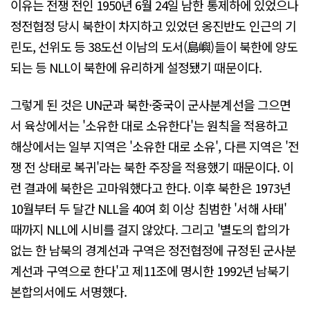
이유는 전쟁 전인 1950년 6월 24일 남한 통제하에 있었으나
정전협정 당시 북한이 차지하고 있었던 옹진반도 인근의 기
린도, 선위도 등 38도선 이남의 도서(島嶼)들이 북한에 양도
되는 등 NLL이 북한에 유리하게 설정됐기 때문이다.
그렇게 된 것은 UN군과 북한·중국이 군사분계선을 그으면
서 육상에서는 '소유한 대로 소유한다'는 원칙을 적용하고
해상에서는 일부 지역은 '소유한 대로 소유', 다른 지역은 '전
쟁 전 상태로 복귀'라는 북한 주장을 적용했기 때문이다. 이
런 결과에 북한은 고마워했다고 한다. 이후 북한은 1973년
10월부터 두 달간 NLL을 40여 회 이상 침범한 '서해 사태'
때까지 NLL에 시비를 걸지 않았다. 그리고 '별도의 합의가
없는 한 남북의 경계선과 구역은 정전협정에 규정된 군사분
계선과 구역으로 한다'고 제11조에 명시한 1992년 남북기
본합의서에도 서명했다.