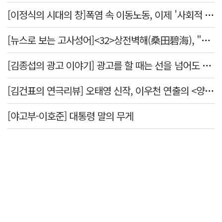
[이정식의 시대의 창]폭염 속 이동노동, 이제 '사회적 위험 관리'로 전환할 때
[뉴스로 보는 고사성어]<32>상전벽해(桑田碧海), "뽕나무밭이 푸른 바다가 되었다."
[김종섭의 광고 이야기] 광고를 할 때는 선을 넘어도 좋습니다.
[김건표의 연극리뷰] 오태영 신작, 이우천 연출의 <양은 양순하다>"국민을 온순한 양으로 길들이는 전체주의적 정치의 알레고리"
[야고부-이호준] 대통령 말의 무게