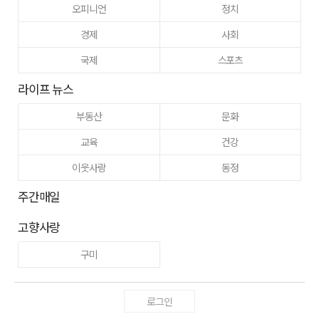
오피니언
정치
경제
사회
국제
스포츠
라이프 뉴스
부동산
문화
교육
건강
이웃사랑
동정
주간매일
고향사랑
구미
로그인