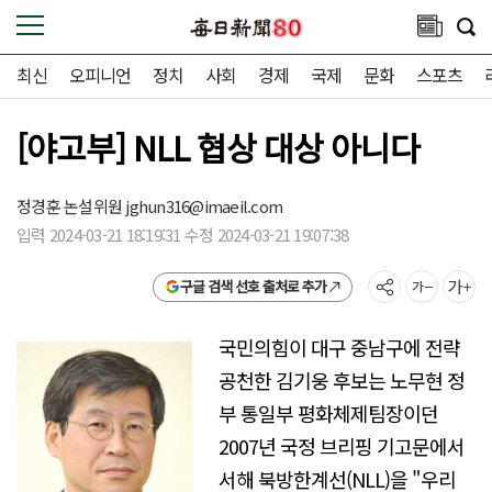
최신
오피니언
정치
사회
경제
국제
문화
스포츠
[야고부] NLL 협상 대상 아니다
정경훈 논설위원
jghun316@imaeil.com
입력 2024-03-21 18:19:31 수정 2024-03-21 19:07:38
구글 검색 선호 출처로 추가
국민의힘이 대구 중남구에 전략
공천한 김기웅 후보는 노무현 정
부 통일부 평화체제팀장이던
2007년 국정 브리핑 기고문에서
서해 북방한계선(NLL)을 "우리