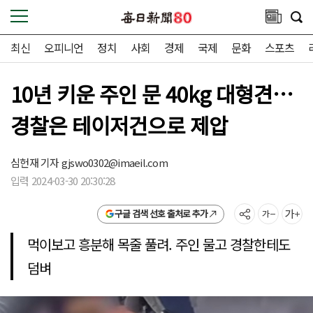
최신
오피니언
정치
사회
경제
국제
문화
스포츠
10년 키운 주인 문 40kg 대형견…
경찰은 테이저건으로 제압
심헌재 기자
gjswo0302@imaeil.com
입력 2024-03-30 20:30:28
구글 검색 선호 출처로 추가
먹이보고 흥분해 목줄 풀려. 주인 물고 경찰한테도
덤벼