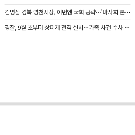
김병삼 경북 영천시장, 이번엔 국회 공략…'마사회 본사 이전·광역교통망 확충' 요청
경찰, 9월 초부터 상피제 전격 실시…가족 사건 수사 못해