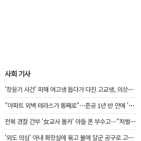
사회 기사
'장윤기 사건' 피해 여고생 돕다가 다친 고교생, 의상자 인정
"아파트 외벽 테라스가 통째로"…준공 1년 반 만에 '아찔 사고'
전북 경찰 간부 '女교사 몰카' 아들 폰 부수고…"처벌 못하는 사안" 내부망에 글
'외도 의심' 아내 화장실에 묶고 불에 달군 공구로 고문…남편 검거