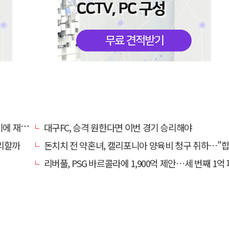
 재정비
대구FC, 승격 원한다면 이번 경기 승리해야
리할까
돈치치 전 약혼녀, 캘리포니아 양육비 청구 취하…"합의로 해
리버풀, PSG 바르콜라에 1,900억 제안…세 번째 1억 파운드 영입