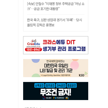
[속보] 안철수 "이재명 정부 주택공급 '어닝 쇼
크'…공급 포기한 대통령"
한국 축구, 심판 성접대 경기서 '무패'…당시
올림픽 감독은 홍명보