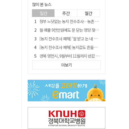
많이 본 뉴스
일간
주간
월간
정부 느닷없는 농지 전수조사…농촌 들쑤시는 '경자유전'의 칼날
월 매출 9천만원에도 문 닫는 영양 젖소농장… "일할 사람이 없어"
[농지 전수조사 폐해] '쌀 받고 논 내 준' 도지농 이제 어쩌나?
[농지 전수조사 폐해] 농지값도 흔들리나…"도지 막히면 헐값 매물 나올 수도"
경북 영천시, 9월부터 11월까지 반값 여행 혜택 제공
'솔리다임 IPO 추진설' SK하이닉스, 주가 9% 급락
더보기
국민 51.9% "李 대통령 재판 재개 필요하다"
[농지 전수조사 폐해] 실경작농·청년농 부담도 커진다
아쉬운 태클
TK신공항 참여 주저한 LH, 광주군공항 사업에는 앞장