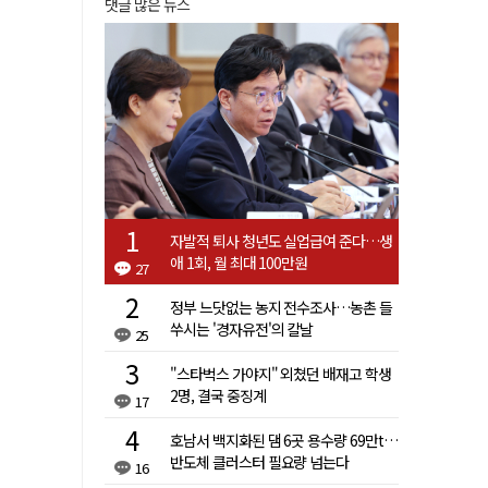
댓글 많은 뉴스
자발적 퇴사 청년도 실업급여 준다…생
애 1회, 월 최대 100만원
27
정부 느닷없는 농지 전수조사…농촌 들
쑤시는 '경자유전'의 칼날
25
"스타벅스 가야지" 외쳤던 배재고 학생
2명, 결국 중징계
17
호남서 백지화된 댐 6곳 용수량 69만t…
반도체 클러스터 필요량 넘는다
16