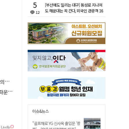
[부산에도 밀리는 대구] 동성로 지나쳐
도 해운대는 꼭 간다, 외국인 관광객 16
12
배 차이
결"
 추진
이슈&뉴스
"골프채로 YG 신사옥 출입문 '쾅