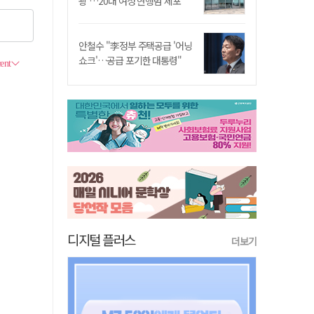
쾅'…20대 여성 현행범 체포"
안철수 "李정부 주택공급 '어닝
쇼크'…공급 포기한 대통령"
디지털 플러스
더보기