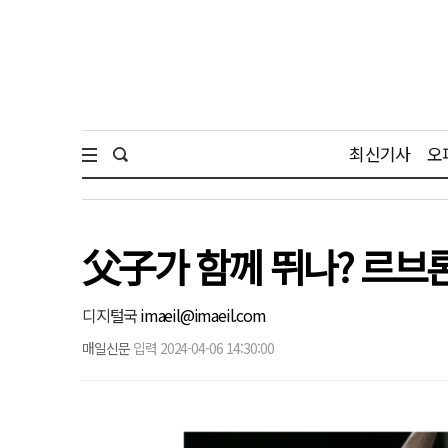
최신기사
오
父子가 함께 뛰나? 르브론
디지털국
imaeil@imaeil.com
매일신문
입력 2024-04-06 14:30:00