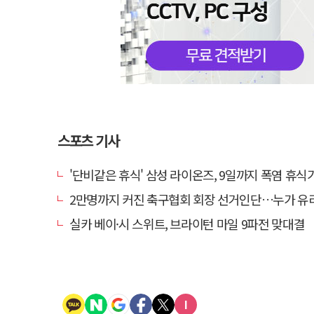
스포츠 기사
'단비같은 휴식' 삼성 라이온즈, 9일까지 폭염 휴식기에
2만명까지 커진 축구협회 회장 선거인단…누가 유
실카 베이·시 스위트, 브라이턴 마일 9파전 맞대결