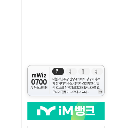
정
경
사
국
치
제
회
제
mWiz
0700
더불어민주당 전당대회에서 정청래 후보
가 청와대의 주요 정책과 경쟁자인 김민
AI 뉴스브리핑
석 후보의 신천지 의혹에 대한 사과를 요
→
구하며 갈등이 고조되고 있다...