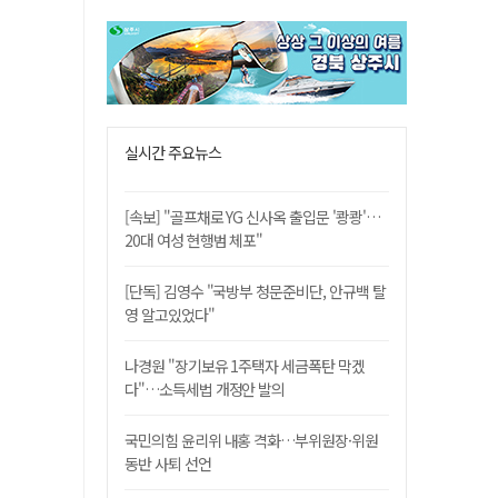
실시간 주요뉴스
[속보] "골프채로 YG 신사옥 출입문 '쾅쾅'…
20대 여성 현행범 체포"
[단독] 김영수 "국방부 청문준비단, 안규백 탈
영 알고있었다"
나경원 "장기보유 1주택자 세금폭탄 막겠
다"…소득세법 개정안 발의
국민의힘 윤리위 내홍 격화…부위원장·위원
동반 사퇴 선언