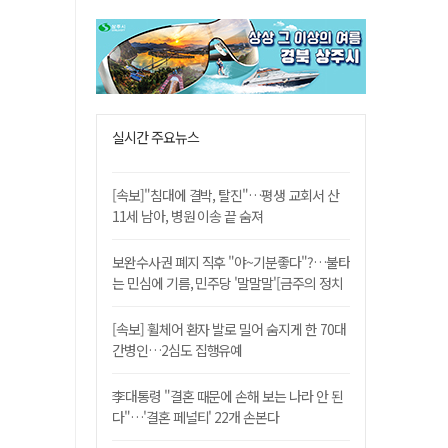
실시간 주요뉴스
[속보]"침대에 결박, 탈진"…평생 교회서 산
11세 남아, 병원 이송 끝 숨져
보완수사권 폐지 직후 "야~기분좋다"?…불타
는 민심에 기름, 민주당 '말말말'[금주의 정치
舌전]
[속보] 휠체어 환자 발로 밀어 숨지게 한 70대
간병인…2심도 집행유예
李대통령 "결혼 때문에 손해 보는 나라 안 된
다"…'결혼 페널티' 22개 손본다