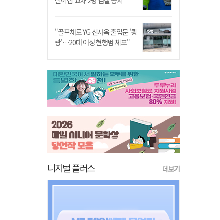
린이집 교사 2명 검찰 송치
"골프채로 YG 신사옥 출입문 '쾅
쾅'…20대 여성 현행범 체포"
디지털 플러스
더보기