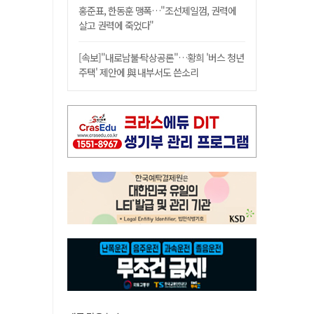
홍준표, 한동훈 맹폭…"조선제일껌, 권력에
살고 권력에 죽었다"
[속보]"내로남불·탁상공론"…황희 '버스 청년
주택' 제안에 與 내부서도 쓴소리