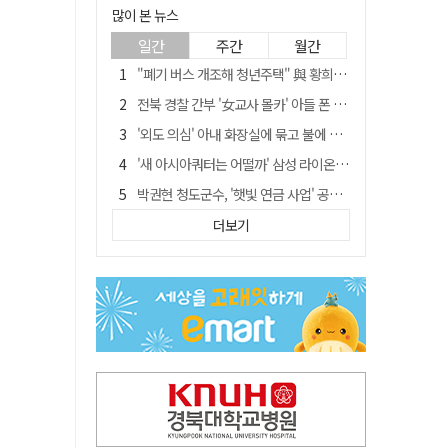
많이 본 뉴스
일간
주간
월간
"폐기 버스 개조해 청년주택" 與 황희…'딸 학비는 年 4200만원'
전북 경찰 간부 '女교사 몰카' 아들 폰 부수고…"처벌 못하는 사안" 내부망에 글
'외도 의심' 아내 화장실에 묶고 불에 달군 공구로 고문…남편 검거
'새 아시아쿼터는 어떨까' 삼성 라이온즈, 새 얼굴 투수 미야모리 영입
박권현 청도군수, '햇빛 연금 사업' 공약 시동걸어
홍준표, 한동훈 맹폭…"조선제일껌, 권력에 살고 권력에 죽었다"
더보기
김병삼 경북 영천시장, 이번엔 국회 공략…'마사회 본사 이전·광역교통망 확충' 요청
[시사뒷담] MOU의 함정, 협약식이 투자 확정은 아니긴 해
봉화서 주택 에어컨 실외기에서 시작된 불… 주택 화재로 번져
경찰, 9월 초부터 상피제 전격 실시…가족 사건 수사 못해