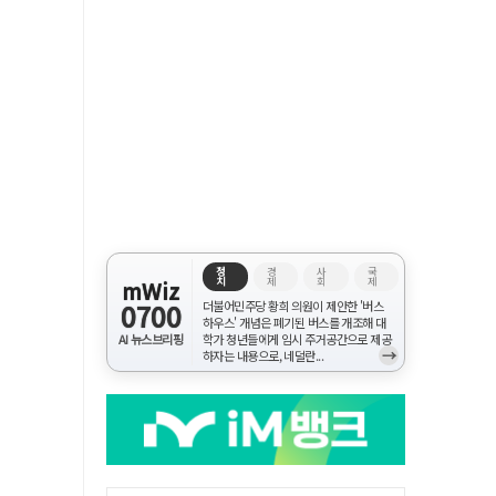
정
경
사
국
치
제
회
제
mWiz
0700
더불어민주당 황희 의원이 제안한 '버스
하우스' 개념은 폐기된 버스를 개조해 대
AI 뉴스브리핑
학가 청년들에게 임시 주거공간으로 제공
→
하자는 내용으로, 네덜란...