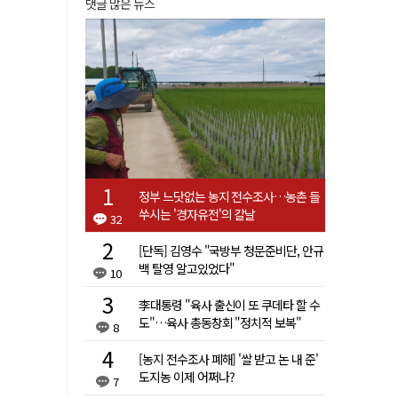
댓글 많은 뉴스
정부 느닷없는 농지 전수조사…농촌 들
쑤시는 '경자유전'의 칼날
32
[단독] 김영수 "국방부 청문준비단, 안규
백 탈영 알고있었다"
10
李대통령 "육사 출신이 또 쿠데타 할 수
도"…육사 총동창회 "정치적 보복"
8
[농지 전수조사 폐해] '쌀 받고 논 내 준'
도지농 이제 어쩌나?
7