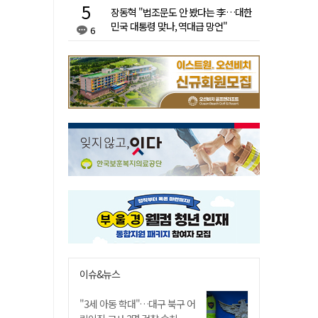
장동혁 "법조문도 안 봤다는 李…대한
민국 대통령 맞나, 역대급 망언"
6
이슈&뉴스
"3세 아동 학대"…대구 북구 어