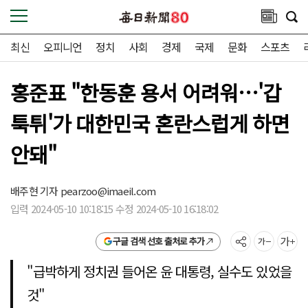
최신
오피니언
정치
사회
경제
국제
문화
스포츠
홍준표 "한동훈 용서 어려워…'갑
툭튀'가 대한민국 혼란스럽게 하면
안돼"
배주현 기자
pearzoo@imaeil.com
입력 2024-05-10 10:18:15 수정 2024-05-10 16:18:02
구글 검색 선호 출처로 추가
"급박하게 정치권 들어온 윤 대통령, 실수도 있었을
것"