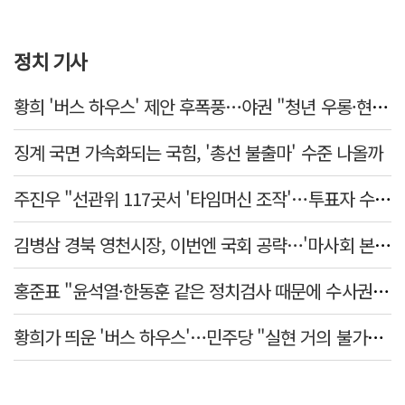
정치 기사
황희 '버스 하우스' 제안 후폭풍…야권 "청년 우롱·현실 괴리" 총공세
징계 국면 가속화되는 국힘, '총선 불출마' 수준 나올까
주진우 "선관위 117곳서 '타임머신 조작'…투표자 수 미리 입력"
김병삼 경북 영천시장, 이번엔 국회 공략…'마사회 본사 이전·광역교통망 확충' 요청
홍준표 "윤석열·한동훈 같은 정치검사 때문에 수사권마저 탈취 당해"
황희가 띄운 '버스 하우스'…민주당 "실현 거의 불가능, 해프닝으로 봐달라"