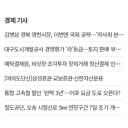
경제 기사
김병삼 경북 영천시장, 이번엔 국회 공략…'마사회 본사 이전·광역교통망 확충' 요청
대구도시개발공사 경영평가 '라'등급…토지 판매 부진에 1년 만에 두 단계 '뚝'
예탁결제원, 비상장·조각투자 장외거래 청산결제 인프라 구축 착수…연내 가동
[여의도단신]삼성증권·교보증권·신한자산운용
통합 고속철 할인 '반짝 3년'…이후 요금 도로 오른다?
철도공단, 오송 시험선로 5㎞ 연장구간 7일 조기 개통…LA 메트로 사업 지원