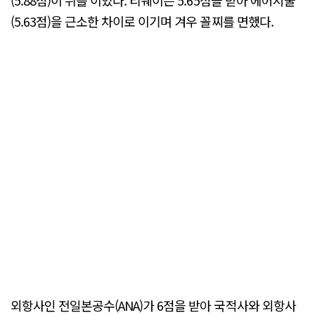
(5.88점)이 뒤를 이었다. 티웨이는 5.65점을 받아 에어서울
(5.63점)을 근소한 차이로 이기며 겨우 꼴찌를 면했다.
외항사인 전일본공수(ANA)가 6점을 받아 국적사와 외항사