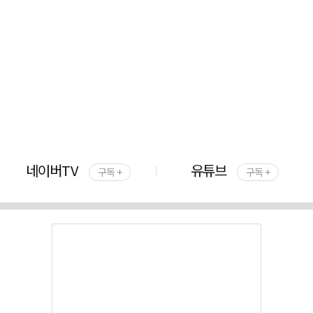
네이버TV
유튜브
구독 +
구독 +