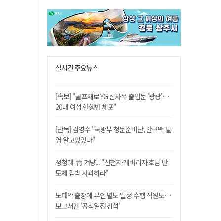
실시간 주요뉴스
[속보] "골프채로 YG 신사옥 출입문 '쾅쾅'…
20대 여성 현행범 체포"
[단독] 김영수 "국방부 청문준비단, 안규백 탈
영 알고있었다"
정청래, 靑 겨냥... "신천지·레버리지·호남 반
도체 겁박 사과하라"
노태악 출장에 부인 별도 일정 수행 직원도…
보고서엔 '공식일정 참석'