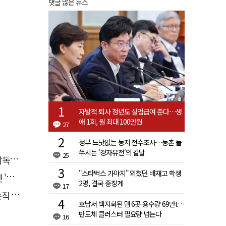
댓글 많은 뉴스
자발적 퇴사 청년도 실업급여 준다…생
애 1회, 월 최대 100만원
27
정부 느닷없는 농지 전수조사…농촌 들
쑤시는 '경자유전'의 칼날
25
명보
"스타벅스 가야지" 외쳤던 배재고 학생
석'
2명, 결국 중징계
17
 유죄
호남서 백지화된 댐 6곳 용수량 69만t…
반도체 클러스터 필요량 넘는다
16