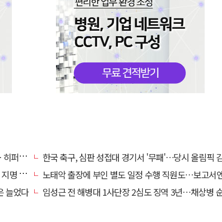
줄이어폰
한국 축구, 심판 성접대 경기서 '무패'…당시 올림픽 감독은 홍
명 산책
노태악 출장에 부인 별도 일정 수행 직원도…보고서엔 '공식일정 참
은 늘었다
임성근 전 해병대 1사단장 2심도 징역 3년…채상병 순직 책임