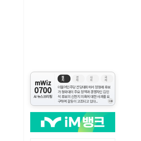
정
경
사
국
치
제
회
제
mWiz
0700
더불어민주당 전당대회에서 정청래 후보
가 청와대의 주요 정책과 경쟁자인 김민
AI 뉴스브리핑
석 후보의 신천지 의혹에 대한 사과를 요
→
구하며 갈등이 고조되고 있다...