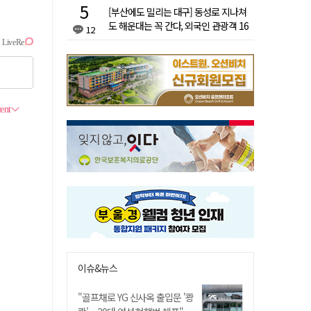
[부산에도 밀리는 대구] 동성로 지나쳐
도 해운대는 꼭 간다, 외국인 관광객 16
12
배 차이
이슈&뉴스
"골프채로 YG 신사옥 출입문 '쾅