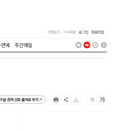
지면보기
기사제보
로그인
회원가입
·연예
주간매일
가
가
구글 검색 선호 출처로 추가