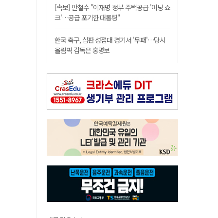
[속보] 안철수 "이재명 정부 주택공급 '어닝 쇼
크'…공급 포기한 대통령"
한국 축구, 심판 성접대 경기서 '무패'…당시
올림픽 감독은 홍명보