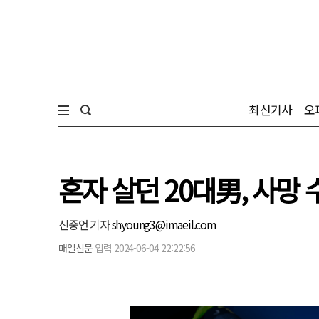
최신기사
오
혼자 살던 20대男, 사망
신중언 기자
shyoung3@imaeil.com
매일신문
입력 2024-06-04 22:22:56