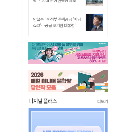
쾅'…20대 여성 현행범 체포"
안철수 "李정부 주택공급 '어닝
쇼크'…공급 포기한 대통령"
디지털 플러스
더보기