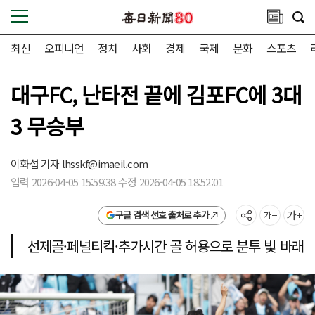
최신
오피니언
정치
사회
경제
국제
문화
스포츠
대구FC, 난타전 끝에 김포FC에 3대
3 무승부
이화섭 기자
lhsskf@imaeil.com
입력 2026-04-05 15:59:38 수정 2026-04-05 18:52:01
구글 검색 선호 출처로 추가
선제골·페널티킥·추가시간 골 허용으로 분투 빛 바래