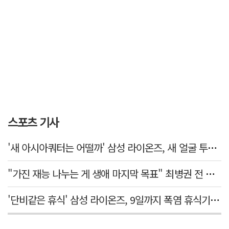
스포츠 기사
'새 아시아쿼터는 어떨까' 삼성 라이온즈, 새 얼굴 투수 미야모리 영입
"가진 재능 나누는 게 생애 마지막 목표" 최병권 전 대구체고 복싱 감독
'단비같은 휴식' 삼성 라이온즈, 9일까지 폭염 휴식기에 재정비