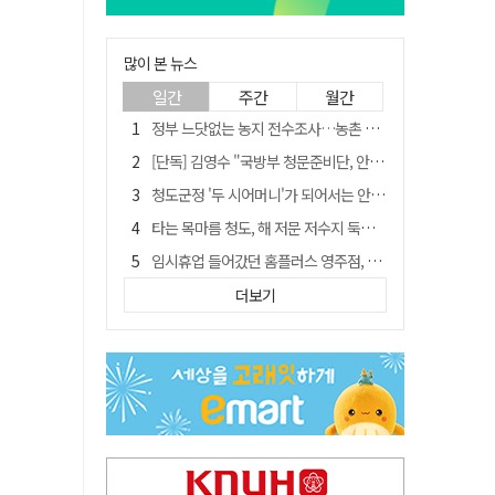
많이 본 뉴스
일간
주간
월간
정부 느닷없는 농지 전수조사…농촌 들쑤시는 '경자유전'의 칼날
[단독] 김영수 "국방부 청문준비단, 안규백 탈영 알고있었다"
청도군정 '두 시어머니'가 되어서는 안된다
타는 목마름 청도, 해 저문 저수지 둑에 군수가 서 있었다
임시휴업 들어갔던 홈플러스 영주점, 7일 영업 재개…지하 1층만 운영
SK하이닉스, 주당 375원 분기 배당 공시…"3분기 중 주주환원 방안 확정"
더보기
"상법개정해도 주주가 '봉'"…하이닉스 솔리다임 상장설에 술렁[개미와글와글]
신세계사이먼, 대구 아울렛 토지매매 계약 체결… 사업 본궤도
이의준 전 경북도 새마을봉사과장, 제28대 울릉군 부군수 취임
[매일희평] 이재명 안규백의 육사를 보는 논리