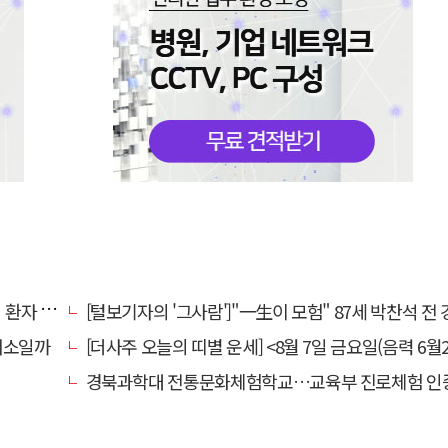
명 살려
[털보기자의 '그사람']"一生이 모험" 87세 박찬석 전 경북대
채소일까
[더사주 오늘의 띠별 운세] <8월 7일 금요일(음력 6월2
경북과학대 전통문화체험학교…교육부 진로체험 인증기관