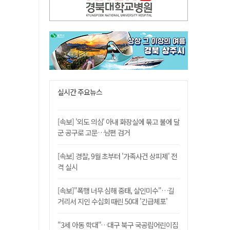
실시간 주요뉴스
[속보] '외도 의심' 아내 화장실에 묶고 불에 달
군 공구로 고문…남편 검거
[속보] 경찰, 9월 초부터 '가족사건 상피제' 전
격 실시
[속보]"폭행 너무 심해 중태, 살인미수"…길
거리서 지인 수십회 때린 50대 '긴급체포'
"3세 아동 학대"…대구 북구 국공립어린이집