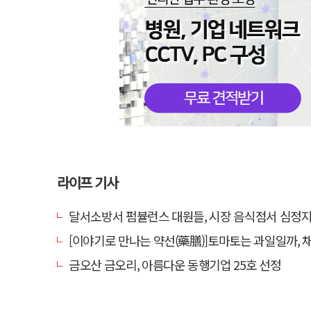
라이프 기사
달서소방서 펌뷸런스 대원들, 시장 음식점서 심정지 환자 생
[이야기로 만나는 약선(藥膳)]토마토는 과일일까, 
금오산 금오리, 아름다운 동행기업 25호 선정