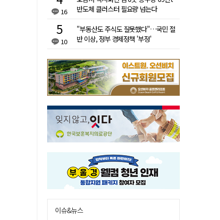
반도체 클러스터 필요량 넘는다
16
"부동산도 주식도 잘못했다"…국민 절
반 이상, 정부 경제정책 '부정'
10
이슈&뉴스