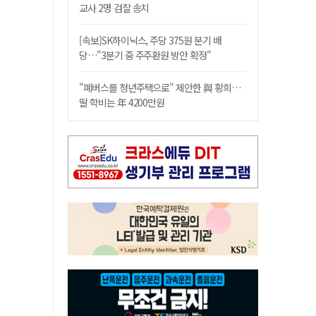
교사 2명 검찰 송치
[속보]SK하이닉스, 주당 375원 분기 배
당…"3분기 중 주주환원 방안 확정"
"폐버스를 청년주택으로" 제안한 與 황희…
딸 학비는 年 4200만원