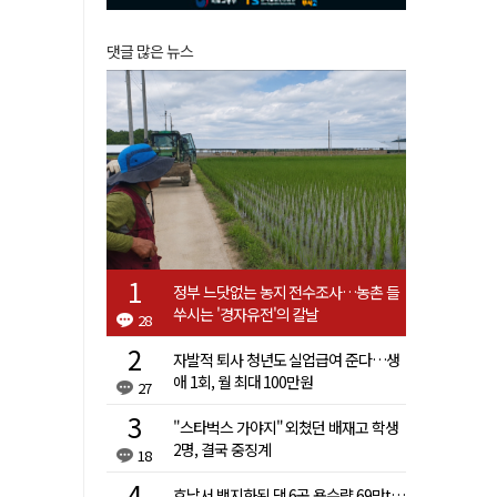
댓글 많은 뉴스
정부 느닷없는 농지 전수조사…농촌 들
쑤시는 '경자유전'의 칼날
28
자발적 퇴사 청년도 실업급여 준다…생
애 1회, 월 최대 100만원
27
"스타벅스 가야지" 외쳤던 배재고 학생
2명, 결국 중징계
18
호남서 백지화된 댐 6곳 용수량 69만t…