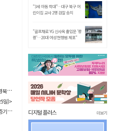
"3세 아동 학대"…대구 북구 어
린이집 교사 2명 검찰 송치
"골프채로 YG 신사옥 출입문 '쾅
쾅'…20대 여성 현행범 체포"
 총장
5일)>
 선정
디지털 플러스
더보기