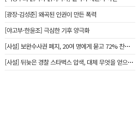
[광장-김성준] 왜곡된 인권이 만든 폭력
[야고부-한윤조] 극심한 기후 양극화
[사설] 보완수사권 폐지, 20여 명에게 묻고 72% 찬성했다고 밀어붙였다니
[사설] 뒤늦은 경찰 스타벅스 압색, 대체 무엇을 얻으려는 것인가