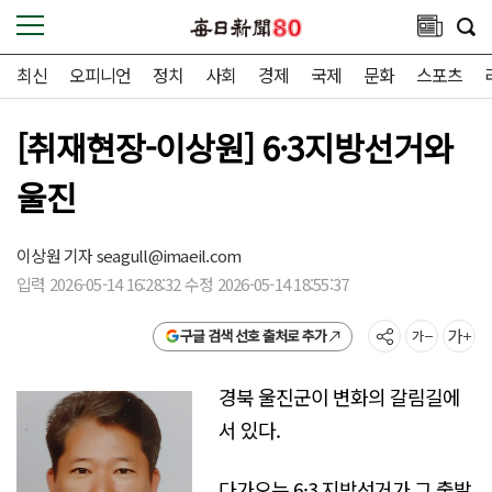
최신
오피니언
정치
사회
경제
국제
문화
스포츠
[취재현장-이상원] 6·3지방선거와
울진
이상원 기자
seagull@imaeil.com
입력 2026-05-14 16:28:32 수정 2026-05-14 18:55:37
구글 검색 선호 출처로 추가
경북 울진군이 변화의 갈림길에
서 있다.
다가오는 6·3 지방선거가 그 출발