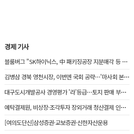
경제 기사
블룸버그 "SK하이닉스, 中 패키징공장 지분매각 등 검토"
김병삼 경북 영천시장, 이번엔 국회 공략…'마사회 본사 이전·광역교통망 확충' 요청
대구도시개발공사 경영평가 '라'등급…토지 판매 부진에 1년 만에 두 단계 '뚝'
예탁결제원, 비상장·조각투자 장외거래 청산결제 인프라 구축 착수…연내 가동
[여의도단신]삼성증권·교보증권·신한자산운용