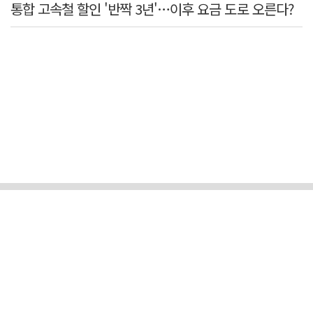
통합 고속철 할인 '반짝 3년'…이후 요금 도로 오른다?