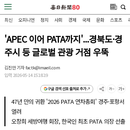
최신
오피니언
정치
사회
경제
국제
문화
스포츠
'APEC 이어 PATA까지'...경북도·경
주시 등 글로벌 관광 거점 우뚝
김진만 기자
factk@imaeil.com
입력 2026-05-14 15:18:19
구글 검색 선호 출처로 추가
47년 만의 귀환 '2026 PATA 연차총회' 경주·포항서
열려
오창희 세방여행 회장, 한국인 최초 PATA 의장 선출