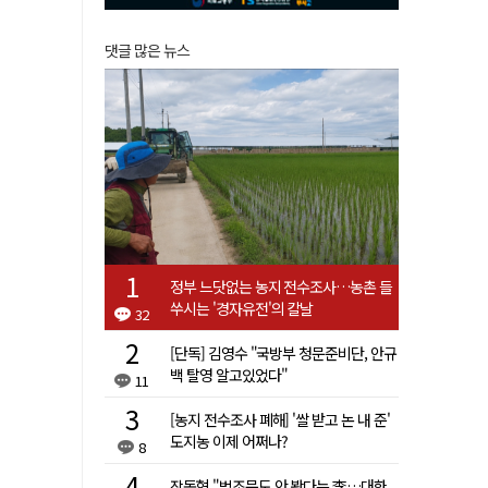
댓글 많은 뉴스
정부 느닷없는 농지 전수조사…농촌 들
쑤시는 '경자유전'의 칼날
32
[단독] 김영수 "국방부 청문준비단, 안규
백 탈영 알고있었다"
11
[농지 전수조사 폐해] '쌀 받고 논 내 준'
도지농 이제 어쩌나?
8
장동혁 "법조문도 안 봤다는 李…대한