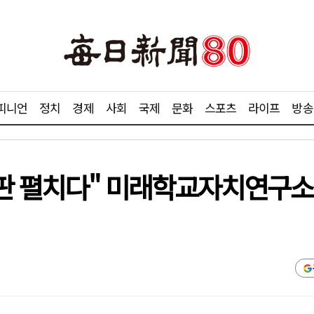
피니언
정치
경제
사회
국제
문화
스포츠
라이프
방송
육 판 펼치다" 미래학교자치연구소