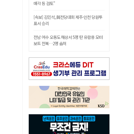
매각 등 검토"
[속보] 김민석, 與전당대회 제주·인천 당원투
표서 승리
전남 여수 오동도 해상서 5명 탄 유람용 모터
보트 전복…2명 숨져