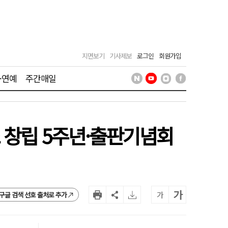
지면보기
기사제보
로그인
회원가입
·연예
주간매일
 창립 5주년·출판기념회
가
가
구글 검색 선호 출처로 추가