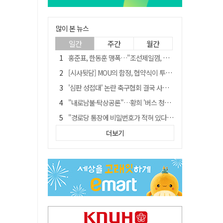
많이 본 뉴스
일간
주간
월간
홍준표, 한동훈 맹폭…"조선제일껌, 권력에 살고 권력에 죽었다"
[시사뒷담] MOU의 함정, 협약식이 투자 확정은 아니긴 해
'심판 성접대' 논란 축구협회 결국 사과…"깊이 반성, 쇄신하겠다"
"내로남불·탁상공론"…황희 '버스 청년주택' 제안에 與 내부서도 쓴소리
"경로당 통장에 비밀번호가 적혀 있다"…전국 돌며 경로당 13곳 턴 30대 구속
예안향교 대성전, '국가지정 보물로 지정'
더보기
휠체어 환자 발로 밀어 숨지게 한 70대 간병인…2심도 집행유예
"침대에 결박, 탈진"…평생 교회서 산 11세 남아, 병원 이송 끝 숨져
김민석, 與전당대회 제주·인천 당원투표서 승리…누적 득표는 '초박빙'
[금주의 이슈] 하늘의 외계인, 바다의 귀향자…영화 '호프'와 '오디세이'