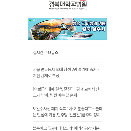
실시간 주요뉴스
서울 면목동서 60대 남성 2명 흉기에 숨져…
지인 관계로 추정
[속보]"침대에 결박, 탈진"…평생 교회서 산
11세 남아, 병원 이송 끝 숨져
보완수사권 폐지 직후 "야~기분좋다"?…불타
는 민심에 기름, 민주당 '말말말'[금주의 정치
舌전]
블룸버그 "SK하이닉스, 中 패키징공장 지분