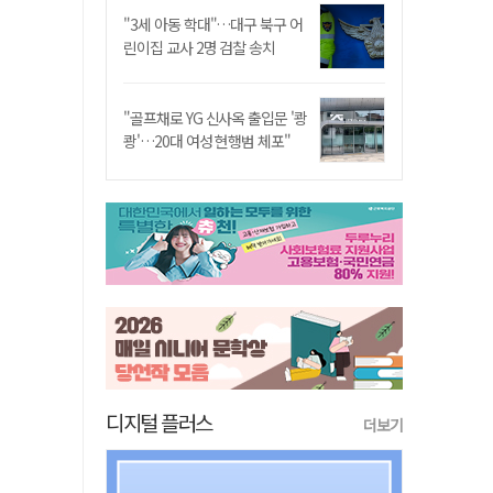
"3세 아동 학대"…대구 북구 어
린이집 교사 2명 검찰 송치
"골프채로 YG 신사옥 출입문 '쾅
쾅'…20대 여성 현행범 체포"
디지털 플러스
더보기