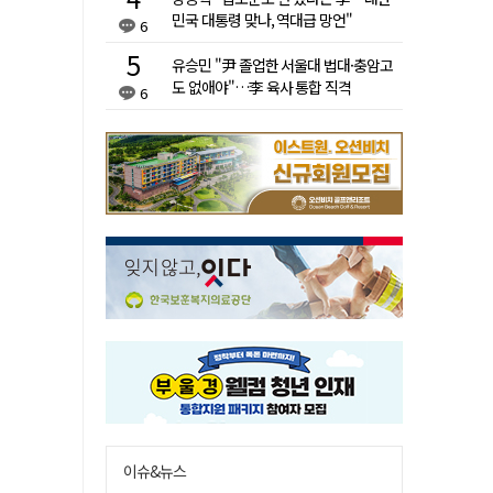
민국 대통령 맞나, 역대급 망언"
6
유승민 "尹 졸업한 서울대 법대·충암고
도 없애야"…李 육사 통합 직격
6
이슈&뉴스