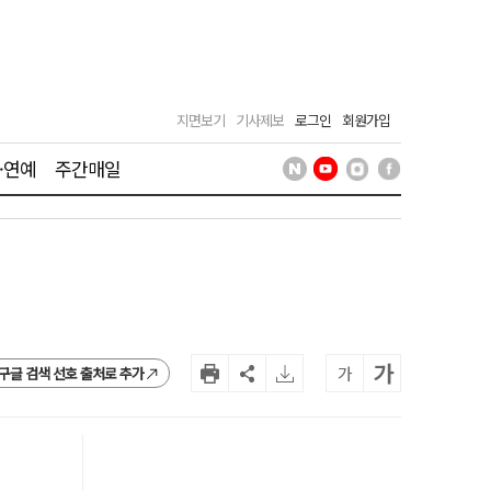
지면보기
기사제보
로그인
회원가입
·연예
주간매일
가
가
구글 검색 선호 출처로 추가