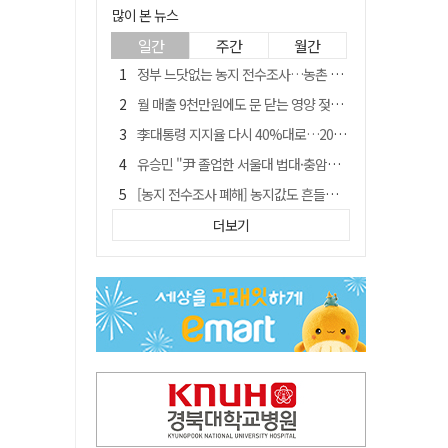
많이 본 뉴스
일간
주간
월간
정부 느닷없는 농지 전수조사…농촌 들쑤시는 '경자유전'의 칼날
월 매출 9천만원에도 문 닫는 영양 젖소농장… "일할 사람이 없어"
李대통령 지지율 다시 40%대로…20대는 18.8%p 급락
유승민 "尹 졸업한 서울대 법대·충암고도 없애야"…李 육사 통합 직격
[농지 전수조사 폐해] 농지값도 흔들리나…"도지 막히면 헐값 매물 나올 수도"
[농지 전수조사 폐해] '쌀 받고 논 내 준' 도지농 이제 어쩌나?
더보기
지역활성화 펀드 9호…포항 AI 데이터센터에 6천억 투입
국민 51.9% "李 대통령 재판 재개 필요하다"
경북 영천시, 9월부터 11월까지 반값 여행 혜택 제공
아쉬운 태클