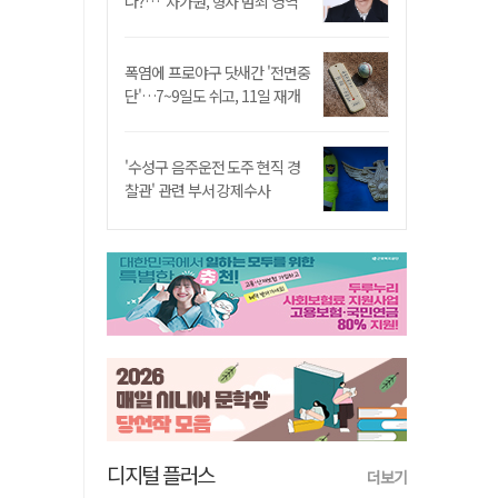
나?…"차가원, 형사 범죄 영역"
폭염에 프로야구 닷새간 '전면중
단'…7~9일도 쉬고, 11일 재개
'수성구 음주운전 도주 현직 경
찰관' 관련 부서 강제수사
디지털 플러스
더보기