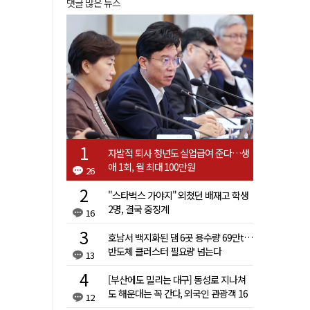
댓글 많은 뉴스
자발적 퇴사 청년도 실업급여 준다…생
애 1회, 월 최대 100만원
26
"스타벅스 가야지" 외쳤던 배재고 학생
2명, 결국 중징계
16
호남서 백지화된 댐 6곳 용수량 69만t…
반도체 클러스터 필요량 넘는다
13
[부산에도 밀리는 대구] 동성로 지나쳐
도 해운대는 꼭 간다, 외국인 관광객 16
12
배 차이