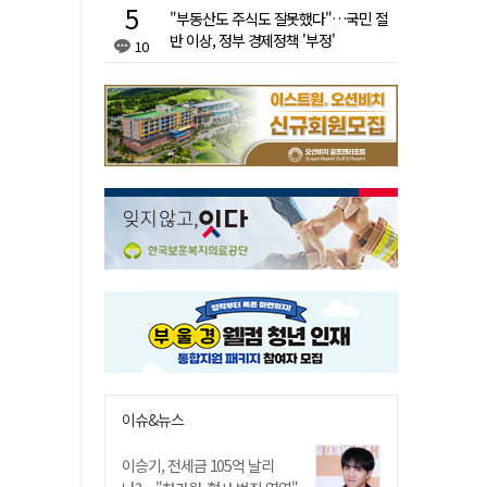
"부동산도 주식도 잘못했다"…국민 절
반 이상, 정부 경제정책 '부정'
10
이슈&뉴스
이승기, 전세금 105억 날리