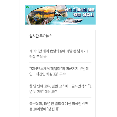
실시간 주요뉴스
케리비안 베이 女탈의실에 가발 쓴 남자가?…
경찰 추적 중
"호남반도체 방해 말라"며 미군기지 무단침
입…대진연 회원 3명 '구속'
한 달 만에 39% 날린 코스피…골드만삭스 "1
년 뒤 2배" 예상, 왜?
축구협회, 15년 전 월드컵 예선 외국인 심판
등 10여명에 '성 접대'