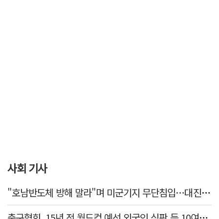
사회 기사
"호남반도체 방해 말라"며 미군기지 무단침입…대진연 회원 3명 '구속'
축구협회, 15년 전 월드컵 예선 외국인 심판 등 10여명에 '성 접대'