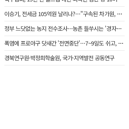
이승기, 전세금 105억원 날리나?…"구속된 차가원, 형사 범죄 영역"
정부 느닷없는 농지 전수조사…농촌 들쑤시는 '경자유전'의 칼날
폭염에 프로야구 닷새간 '전면중단'…7~9일도 쉬고, 11일 재개
경북연구원·박정희학술원, 국가·지역발전 공동연구