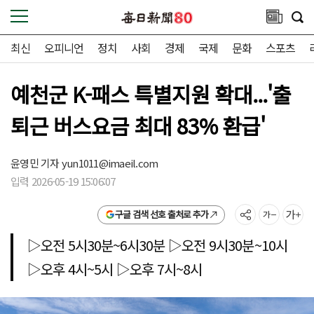
최신
오피니언
정치
사회
경제
국제
문화
스포츠
예천군 K-패스 특별지원 확대...'출
퇴근 버스요금 최대 83% 환급'
윤영민 기자
yun1011@imaeil.com
입력 2026-05-19 15:06:07
구글 검색 선호 출처로 추가
▷오전 5시30분~6시30분 ▷오전 9시30분~10시
▷오후 4시~5시 ▷오후 7시~8시