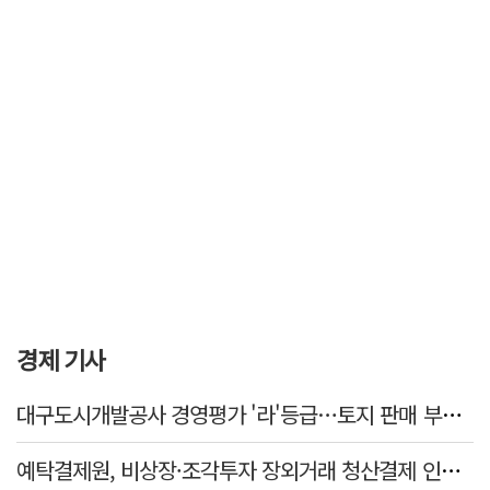
경제 기사
대구도시개발공사 경영평가 '라'등급…토지 판매 부진에 1년 만에 두 단계 '뚝'
예탁결제원, 비상장·조각투자 장외거래 청산결제 인프라 구축 착수…연내 가동