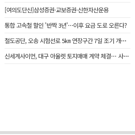
[여의도단신]삼성증권·교보증권·신한자산운용
통합 고속철 할인 '반짝 3년'…이후 요금 도로 오른다?
철도공단, 오송 시험선로 5㎞ 연장구간 7일 조기 개통…LA 메트로 사업 지원
신세계사이먼, 대구 아울렛 토지매매 계약 체결… 사업 본궤도