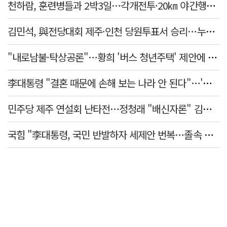
천하람, 훈련병들과 2박3일…각개전투·20㎞ 야간행군 체험
김민석, 與전당대회 제주·인천 당원투표서 승리…누적 득표는 '초박빙'
"내로남불·탁상공론"…황희 '버스 청년주택' 제안에 與 내부서도 쓴소리
李대통령 "결혼 때문에 손해 보는 나라 안 된다"…'결혼 페널티' 22개 손본다
민주당 제주 연설회 난타전…정청래 "배신자론" 김민석 "관리 무능"
국힘 "李대통령, 국민 반발하자 세제안 번복…졸속 국정 즉각 중단"