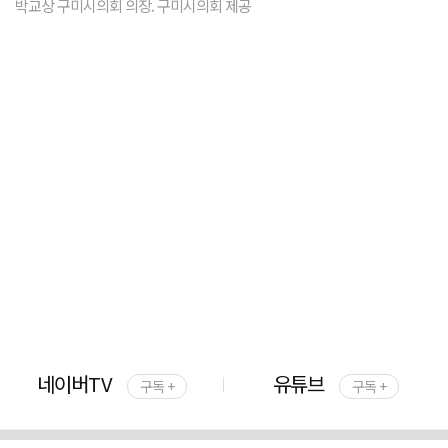
박교상 구미시의회 의장. 구미시의회 제공
네이버TV
유튜브
구독 +
구독 +