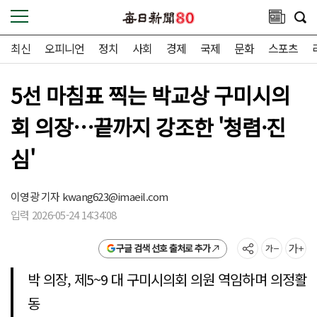
최신
오피니언
정치
사회
경제
국제
문화
스포츠
5선 마침표 찍는 박교상 구미시의
회 의장…끝까지 강조한 '청렴·진
심'
이영광 기자
kwang623@imaeil.com
입력 2026-05-24 14:34:08
구글 검색 선호 출처로 추가
박 의장, 제5~9 대 구미시의회 의원 역임하며 의정활
동