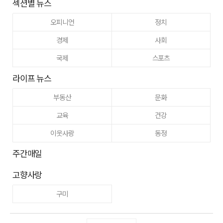
섹션별 뉴스
오피니언
정치
경제
사회
국제
스포츠
라이프 뉴스
부동산
문화
교육
건강
이웃사랑
동정
주간매일
고향사랑
구미