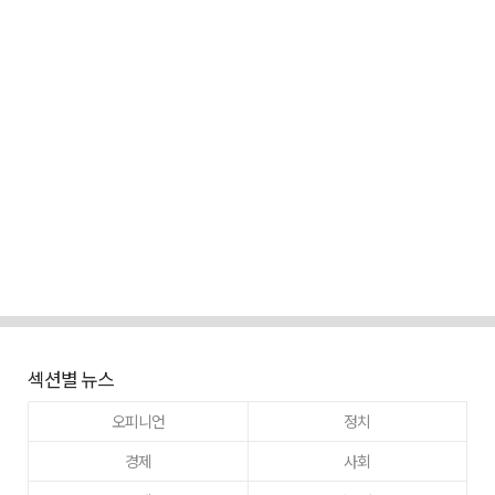
섹션별 뉴스
오피니언
정치
경제
사회