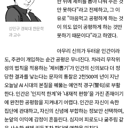
한 뒤에 제비를 뽑아 나눠 주는 것
만 못하다"라고 전제하고, 그 이
유로 "마음먹고 공평하게 하는 것
이 의도 없이 공평하게 하는 것만
강민구 경북대 한문학
못하기 때문이다"라고 하였다.
과 교수
아무리 신의가 두터운 인간이라
도, 주관이 개입하는 순간 공평은 무너진다. 차라리 무작위
성의 법칙을 적용하는 '제비뽑기'가 인간의 신의보다 더 정
당한 결과를 낳는다는 문자의 통찰은 2천500여 년이 지난
오늘날 AI 시대의 본질을 꿰뚫는 예언적 경구(警句)로 부활
한다. 인간은 '인지적 한계'와 '내재적 편향'을 가진 존재이기
에 완전한 공평함을 지켜내기 어렵다. 인간은 자신이 속한
집단에 관대하고, 자신의 신념에 부합하는 정보만 선택하며,
눈앞의 이익에 감정이 흔들린다. 심지어 피로도나 굶주림 같
은 사소한 생체 리듬조차 판단에 영향을 미친다.