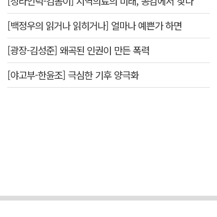
[청라언덕-김봄이] 지역의료의 미래, 공감에서 찾다
[백정우의 읽거나 읽히거나] 얼마나 예쁜가 하면
[광장-김성준] 왜곡된 인권이 만든 폭력
[야고부-한윤조] 극심한 기후 양극화