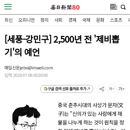
최신
오피니언
정치
사회
경제
국제
문화
스포츠
[세풍-강민구] 2,500년 전 '제비뽑
기'의 예언
매일신문
jebo@imaeil.com
입력 2026-07-08 05:00:00
구글 검색 선호 출처로 추가
중국 춘추시대의 사상가 문자(文
子)는 "신의가 있는 사람에게 재
물을 나누게 하는 것이 원칙을 정