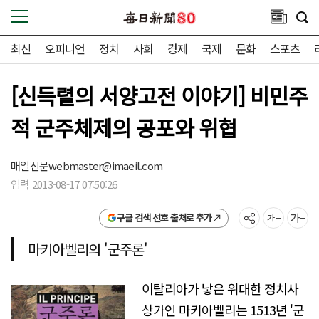
최신
오피니언
정치
사회
경제
국제
문화
스포츠
[신득렬의 서양고전 이야기] 비민주
적 군주체제의 공포와 위협
매일신문
webmaster@imaeil.com
입력 2013-08-17 07:50:26
구글 검색 선호 출처로 추가
마키아벨리의 '군주론'
이탈리아가 낳은 위대한 정치사
상가인 마키아벨리는 1513년 '군