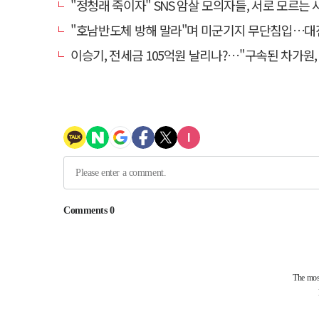
"정청래 죽이자" SNS 암살 모의자들, 서로 모르는 사이였다
"호남반도체 방해 말라"며 미군기지 무단침입…대진연 회원 3명 
이승기, 전세금 105억원 날리나?…"구속된 차가원, 형사 범죄