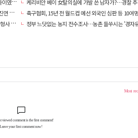
…檢송치
케리비안 베이 女탈의실에 가발 쓴 남자가?…경찰 추
'구속'
축구협회, 15년 전 월드컵 예선 외국인 심판 등 10여명에 '성 
 영역"
정부 느닷없는 농지 전수조사…농촌 들쑤시는 '경자유전'의