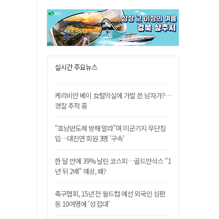
실시간 주요뉴스
케리비안 베이 女탈의실에 가발 쓴 남자가?…
경찰 추적 중
"호남반도체 방해 말라"며 미군기지 무단침
입…대진연 회원 3명 '구속'
한 달 만에 39% 날린 코스피…골드만삭스 "1
년 뒤 2배" 예상, 왜?
축구협회, 15년 전 월드컵 예선 외국인 심판
등 10여명에 '성 접대'