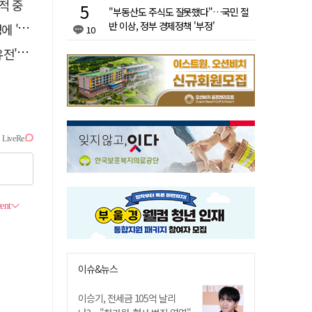
적 중
"부동산도 주식도 잘못했다"…국민 절
반 이상, 정부 경제정책 '부정'
접대'
10
 칼날
이슈&뉴스
이승기, 전세금 105억 날리