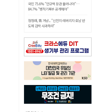
국민 75.6% "안규백 장관 물러나야"…
84.7% "병적기록부 공개해야"
정청래, 靑 겨냥... "신천지·레버리지·호남 반
도체 겁박 사과하라"