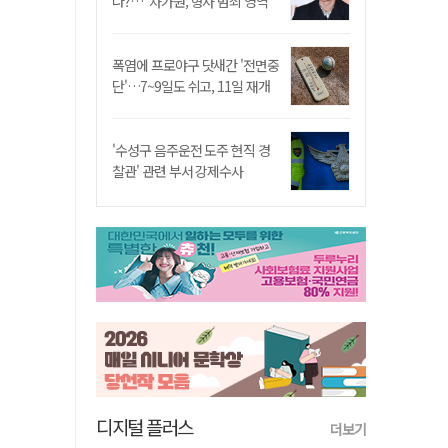
나?…"차가원, 형사 범죄 영역"
폭염에 프로야구 닷새간 '전면중
단'…7~9일도 쉬고, 11일 재개
'수성구 음주운전 도주 현직 경
찰관' 관련 부서 강제수사
디지털 플러스
더보기