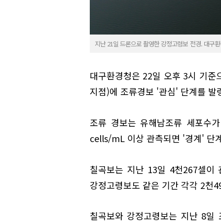
지난 21일 드론으로 촬영한 강정고령보 전경. 대구환
대구환경청은 22일 오후 3시 기준
지점)에 조류경보 '관심' 단계를 
조류 경보는 유해남조류 세포수가 2회
cells/mL 이상 관측되면 '경계' 
칠곡보는 지난 13일 4천267셀이
강정고령보도 같은 기간 각각 2천49
칠곡보와 강정고령보는 지난 8일