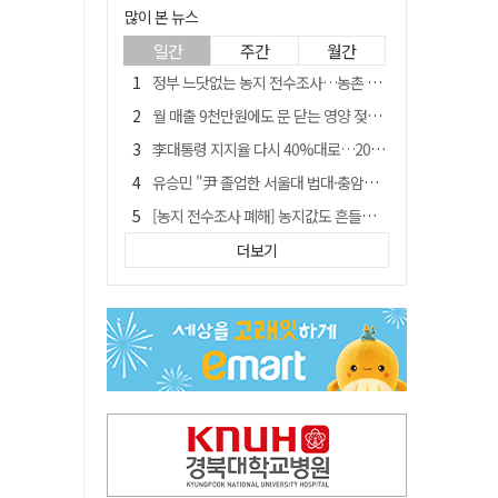
많이 본 뉴스
일간
주간
월간
정부 느닷없는 농지 전수조사…농촌 들쑤시는 '경자유전'의 칼날
월 매출 9천만원에도 문 닫는 영양 젖소농장… "일할 사람이 없어"
李대통령 지지율 다시 40%대로…20대는 18.8%p 급락
유승민 "尹 졸업한 서울대 법대·충암고도 없애야"…李 육사 통합 직격
[농지 전수조사 폐해] 농지값도 흔들리나…"도지 막히면 헐값 매물 나올 수도"
[농지 전수조사 폐해] '쌀 받고 논 내 준' 도지농 이제 어쩌나?
더보기
지역활성화 펀드 9호…포항 AI 데이터센터에 6천억 투입
국민 51.9% "李 대통령 재판 재개 필요하다"
경북 영천시, 9월부터 11월까지 반값 여행 혜택 제공
아쉬운 태클