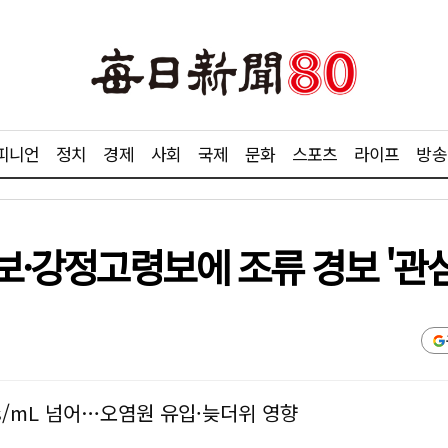
피니언
정치
경제
사회
국제
문화
스포츠
라이프
방송
·강정고령보에 조류 경보 '관심
ls/mL 넘어…오염원 유입·늦더위 영향