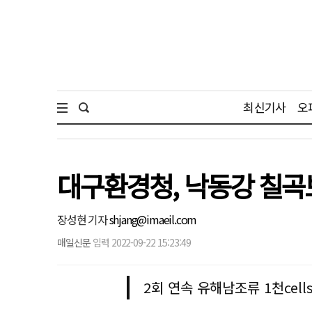
최신기사
오
대구환경청, 낙동강 칠곡보
장성현 기자
shjang@imaeil.com
매일신문
입력 2022-09-22 15:23:49
2회 연속 유해남조류 1천cel