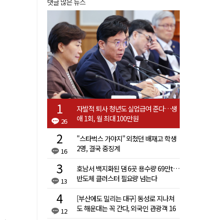
댓글 많은 뉴스
자발적 퇴사 청년도 실업급여 준다…생
애 1회, 월 최대 100만원
26
"스타벅스 가야지" 외쳤던 배재고 학생
2명, 결국 중징계
16
호남서 백지화된 댐 6곳 용수량 69만t…
반도체 클러스터 필요량 넘는다
13
[부산에도 밀리는 대구] 동성로 지나쳐
도 해운대는 꼭 간다, 외국인 관광객 16
12
배 차이